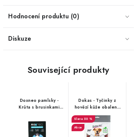
Hodnocení produktu (0)
Diskuze
Související produkty
Doxneo pamlsky -
Dokas - Tyčinky z
Krůta s brusinkami
hovězí kůže obalené
400g
hovězím 190g
50 %
Akce