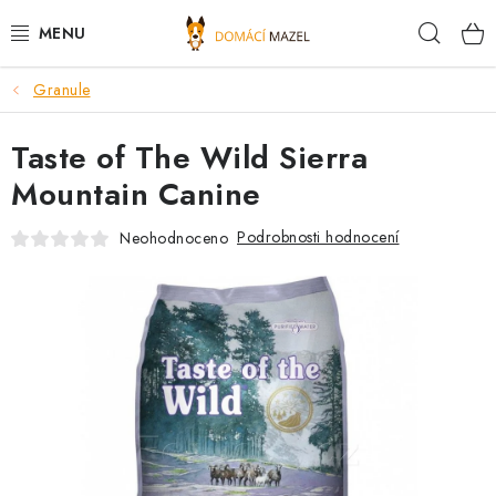
Přejít
Hleda
na
obsah
Granule
DOPORUČUJEME
Taste of The Wild Sierra
VÝPRODEJ SKLADU
Mountain Canine
PSI
Podrobnosti hodnocení
Neohodnoceno
KOČKY
KONĚ
PRO CHOVATELE
NOVINKY