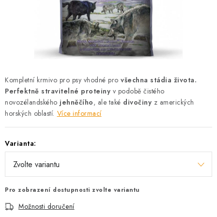
AKCE
OSTATNÍ
PETLOVER
HODNOCENÍ OBCHODU
Kompletní krmivo pro psy vhodné pro
všechna stádia života.
Perfektně stravitelné proteiny
v podobě čistého
DOPRAVA PO OSTRAVĚ, HLUČÍNĚ A OKOLÍ
novozélandského
jehněčího
, ale také
divočiny
z amerických
horských oblastí.
Více informací
Kontakt
Možnosti dopravy
Hodnocení obchodu
Varianta:
Obchodní podmínky
Zásady zpracování osobních údajů
Věrnostní slevy
Pro zobrazení dostupnosti zvolte variantu
Možnosti doručení