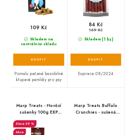
84 Kč
109 Kč
169 Kč
(1 ks)
Skladem na
Skladem
centrálním skladu
Pomalu pečené bezobilné
Expirace 08/2024
křupavé pamlsky pro psy
Marp Treats - Hovězí
Marp Treats Buffalo
sušenky 100g EXP
Crunchies - sušená
04/08/2023
průdušnice
59 %
Akce