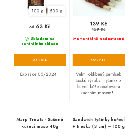
100 g
500 g
139 Kč
63 Kč
od
159 Kč
Skladem na
Momentálně nedostupné
centrálním skladu
Expirace 05/2024
Velmi oblíbený pamlsek
české výroby - tyčinka z
buvolí kůže obalovaná
kachním masem!...
Marp Treats - Sušené
Sandwich tyčinky kuřecí
kuřecí maso 40g
+ treska (3 cm) – 100 g