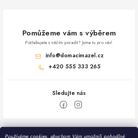
Pomůžeme vám s výběrem
Potřebujete s něčím poradit? Jsme tu pro vás!
info
@
domacimazel.cz
+420 555 333 265
Z
á
Informace pro vás
Používáme cookies, abychom Vám umožnili pohodlné