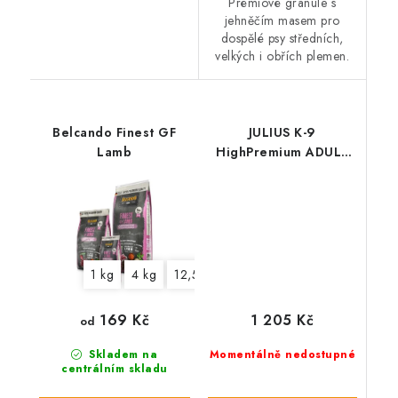
Prémiové granule s
jehněčím masem pro
dospělé psy středních,
velkých i obřích plemen.
Belcando Finest GF
JULIUS K-9
Lamb
HighPremium ADULT
Hypoallergenic
FISH&Rice
1 kg
4 kg
12,5 kg
1 205 Kč
169 Kč
od
Momentálně nedostupné
Skladem na
centrálním skladu