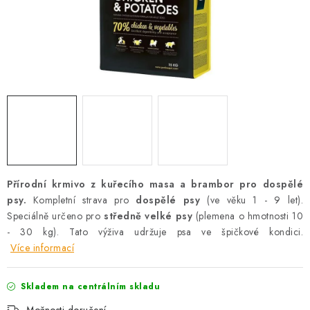
AKCE
OSTATNÍ
PETLOVER
HODNOCENÍ OBCHODU
DOPRAVA PO OSTRAVĚ, HLUČÍNĚ A OKOLÍ
Přírodní krmivo z kuřecího masa a brambor pro dospělé
Kontakt
Možnosti dopravy
Hodnocení obchodu
psy.
Kompletní strava pro
dospělé psy
(ve věku 1 - 9 let).
Obchodní podmínky
Zásady zpracování osobních údajů
Speciálně určeno pro
středně velké psy
(plemena o hmotnosti 10
Věrnostní slevy
- 30 kg). Tato výživa udržuje psa ve špičkové kondici.
Více informací
Skladem na centrálním skladu