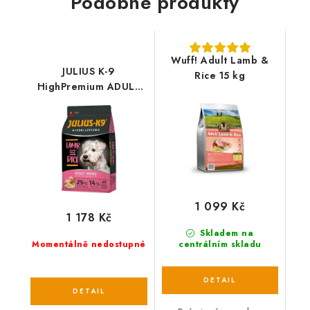
Podobné produkty
Wuff! Adult Lamb &
JULIUS K-9
Rice 15 kg
HighPremium ADULT
Hypoallergenic
LAMB&Rice
1 099 Kč
1 178 Kč
Skladem na
Momentálně nedostupné
centrálním skladu