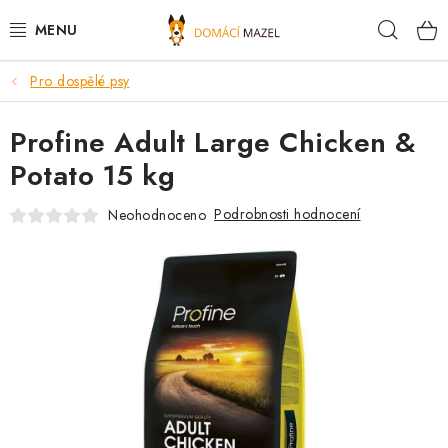
Přejít
Hleda
na
obsah
Pro dospělé psy
DOPORUČUJEME
Profine Adult Large Chicken &
VÝPRODEJ SKLADU
Potato 15 kg
PSI
Podrobnosti hodnocení
Neohodnoceno
KOČKY
KONĚ
PRO CHOVATELE
NOVINKY