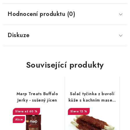
Hodnocení produktu (0)
Diskuze
Související produkty
Marp Treats Buffalo
Salač tyčinka z buvolí
Jerky - sušený jícen
kůže s kachním masem
250g
až 60 %
12 %
Akce