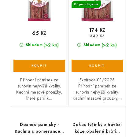
Doporučujeme
174 Kč
65 Kč
349 Kč
(>2 ks)
(>2 ks)
Skladem
Skladem
Přírodní pamlsek ze
Expirace 01/2025
surovin nejvyšší kvality.
Přírodní pamlsek ze
Kachní masové proužky,
surovin nejvyšší kvality.
které patří k...
Kachní masové proužky,...
Doxneo pamlsky -
Dokas tyčinky z hovězí
Kachna s pomerančem
kůže obalené krůtím