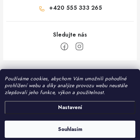
+420 555 333 265
Z
á
Informace pro vás
Používáme cookies, abychom Vám umožnili pohodlné
p
prohlížení webu a díky analýze provozu webu neustále
a
Kontakt
zlepšovali jeho funkce, výkon a použitelnost.
❤️ Oblíbené kategorie
t
Možnosti dopravy
í
Granule pro psy
Nastavení
Facebook
Hodnocení obchodu
Granule pro kočky
Obchodní podmínky
Souhlasím
Copyright 2026
DomaciMazel.cz
. Všechna práva vyhrazena.
Vytvořil Shoptet
Zásady zpracování osobních údajů