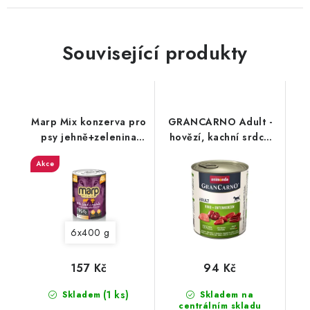
Související produkty
Marp Mix konzerva pro
GRANCARNO Adult -
psy jehně+zelenina
hovězí, kachní srdce
EXP 27/06/2024
800g
Akce
6x400 g
157 Kč
94 Kč
(1 ks)
Skladem
Skladem na
centrálním skladu