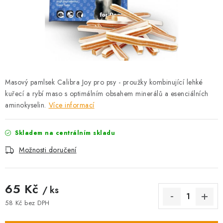
AKCE
OSTATNÍ
PETLOVER
HODNOCENÍ OBCHODU
Masový pamlsek Calibra Joy pro psy - proužky kombinující lehké
kuřecí a rybí maso s optimálním obsahem minerálů a esenciálních
DOPRAVA PO OSTRAVĚ, HLUČÍNĚ A OKOLÍ
aminokyselin.
Více informací
Kontakt
Možnosti dopravy
Hodnocení obchodu
Skladem na centrálním skladu
Obchodní podmínky
Zásady zpracování osobních údajů
Možnosti doručení
Věrnostní slevy
65 Kč
/ ks
58 Kč bez DPH
Měrná cena: