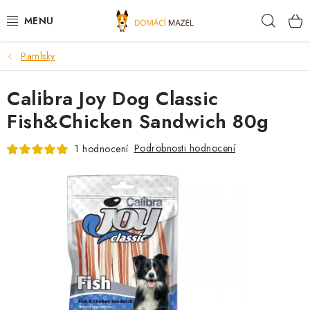
Přejít
Hleda
na
obsah
Pamlsky
DOPORUČUJEME
Calibra Joy Dog Classic
VÝPRODEJ SKLADU
Fish&Chicken Sandwich 80g
PSI
Podrobnosti hodnocení
1 hodnocení
KOČKY
KONĚ
PRO CHOVATELE
NOVINKY