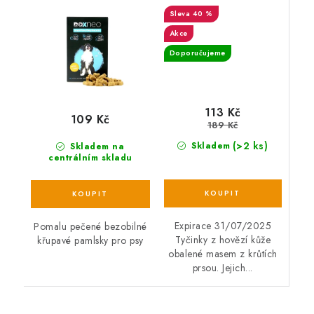
400g
masem 190 g
40 %
Akce
Doporučujeme
113 Kč
109 Kč
189 Kč
(>2 ks)
Skladem
Skladem na
centrálním skladu
Expirace 31/07/2025
Pomalu pečené bezobilné
Tyčinky z hovězí kůže
křupavé pamlsky pro psy
obalené masem z krůtích
prsou. Jejich...