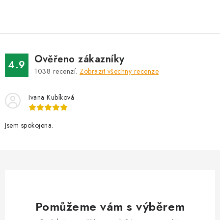
AKCE
OSTATNÍ
PETLOVER
Ověřeno zákazníky
4.9
1038
recenzí.
Zobrazit všechny recenze
HODNOCENÍ OBCHODU
Ivana Kubíková
DOPRAVA PO OSTRAVĚ, HLUČÍNĚ A OKOLÍ
Jsem spokojena.
Kontakt
Možnosti dopravy
Hodnocení obchodu
Obchodní podmínky
Zásady zpracování osobních údajů
Věrnostní slevy
Pomůžeme vám s výběrem