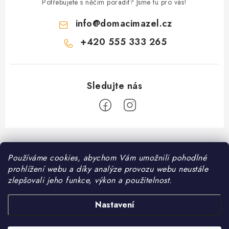
Potřebujete s něčím poradit? Jsme tu pro vás!
info
@
domacimazel.cz
+420 555 333 265
Z
á
Informace pro vás
Používáme cookies, abychom Vám umožnili pohodlné
p
prohlížení webu a díky analýze provozu webu neustále
a
Kontakt
zlepšovali jeho funkce, výkon a použitelnost.
❤️ Oblíbené kategorie
t
Možnosti dopravy
í
Granule pro psy
Nastavení
Facebook
Hodnocení obchodu