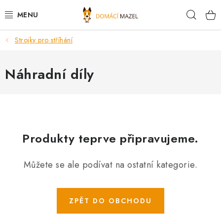
Přejít
Hleda
na
obsah
Strojky pro stříhání
DOPORUČUJEME
VÝPRODEJ SKLADU
Náhradní díly
PSI
KOČKY
Produkty teprve připravujeme.
KONĚ
Můžete se ale podívat na ostatní kategorie.
PRO CHOVATELE
NOVINKY
ZPĚT DO OBCHODU