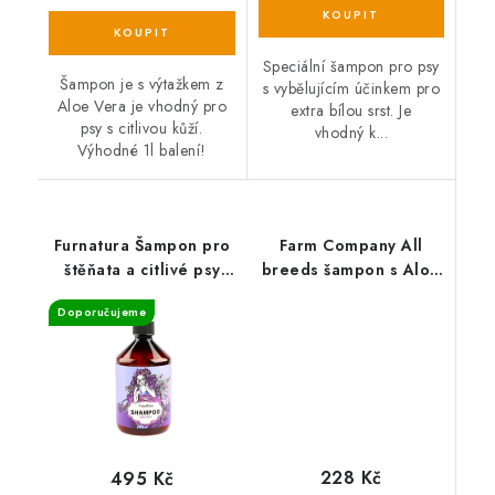
Speciální šampon pro psy
Šampon je s výtažkem z
s vybělujícím účinkem pro
Aloe Vera je vhodný pro
extra bílou srst. Je
psy s citlivou kůží.
vhodný k...
Výhodné 1l balení!
Furnatura Šampon pro
Farm Company All
štěňata a citlivé psy
breeds šampon s Aloe
500 ml
Vera 1l
Doporučujeme
228 Kč
495 Kč