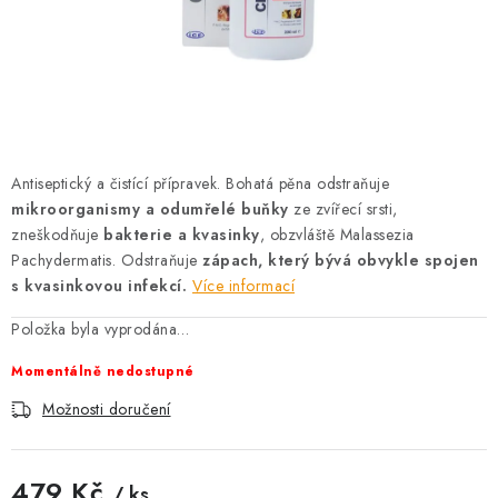
AKCE
OSTATNÍ
PETLOVER
HODNOCENÍ OBCHODU
Antiseptický a čistící přípravek. Bohatá pěna odstraňuje
mikroorganismy a odumřelé buňky
ze zvířecí srsti,
DOPRAVA PO OSTRAVĚ, HLUČÍNĚ A OKOLÍ
zneškodňuje
bakterie a kvasinky
, obzvláště Malassezia
Pachydermatis. Odstraňuje
zápach, který bývá obvykle spojen
s kvasinkovou infekcí.
Více informací
Kontakt
Možnosti dopravy
Hodnocení obchodu
Položka byla vyprodána…
Obchodní podmínky
Zásady zpracování osobních údajů
Věrnostní slevy
Momentálně nedostupné
Možnosti doručení
479 Kč
/ ks