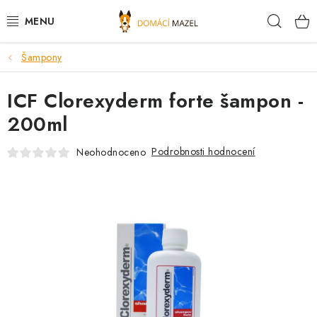
Přejít
Hleda
na
obsah
Šampony
DOPORUČUJEME
ICF Clorexyderm forte šampon -
VÝPRODEJ SKLADU
200ml
PSI
Podrobnosti hodnocení
Neohodnoceno
KOČKY
KONĚ
PRO CHOVATELE
NOVINKY