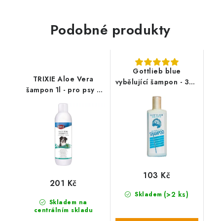
Podobné produkty
Gottlieb blue
TRIXIE Aloe Vera
vybělující šampon - 300
šampon 1l - pro psy s
ml
citlivou kůží
103 Kč
201 Kč
(>2 ks)
Skladem
Skladem na
centrálním skladu