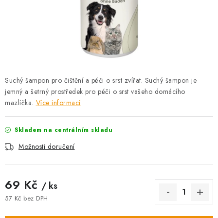
AKCE
OSTATNÍ
PETLOVER
HODNOCENÍ OBCHODU
Suchý šampon pro čištění a péči o srst zvířat. Suchý šampon je
jemný a šetrný prostředek pro péči o srst vašeho domácího
DOPRAVA PO OSTRAVĚ, HLUČÍNĚ A OKOLÍ
mazlíčka.
Více informací
Kontakt
Možnosti dopravy
Hodnocení obchodu
Skladem na centrálním skladu
Obchodní podmínky
Zásady zpracování osobních údajů
Možnosti doručení
Věrnostní slevy
69 Kč
/ ks
57 Kč bez DPH
Měrná cena: