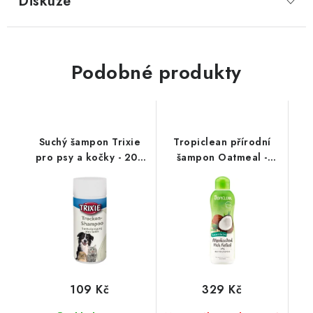
Diskuze
Podobné produkty
Suchý šampon Trixie
Tropiclean přírodní
pro psy a kočky - 200
šampon Oatmeal -
g
uklidňující 592ml
109 Kč
329 Kč