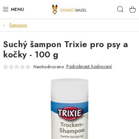
Přejít
Hleda
na
obsah
Šampony
DOPORUČUJEME
Suchý šampon Trixie pro psy a
VÝPRODEJ SKLADU
kočky - 100 g
PSI
Podrobnosti hodnocení
Neohodnoceno
KOČKY
KONĚ
PRO CHOVATELE
NOVINKY