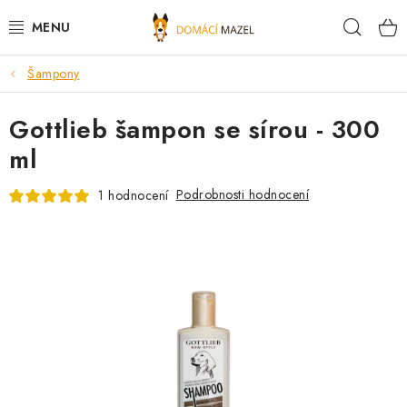
Přejít
Hleda
na
obsah
Šampony
DOPORUČUJEME
Gottlieb šampon se sírou - 300
VÝPRODEJ SKLADU
ml
PSI
Podrobnosti hodnocení
1 hodnocení
KOČKY
KONĚ
PRO CHOVATELE
NOVINKY