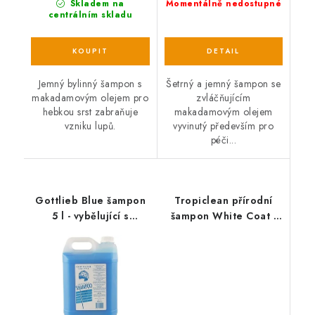
Skladem na
Momentálně nedostupné
centrálním skladu
Jemný bylinný šampon s
Šetrný a jemný šampon se
makadamovým olejem pro
zvláčňujícím
hebkou srst zabraňuje
makadamovým olejem
vzniku lupů.
vyvinutý především pro
péči...
Gottlieb Blue šampon
Tropiclean přírodní
5 l - vybělující s
šampon White Coat -
makadamovým olejem
na bílou srst 355ml