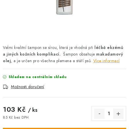
AKCE
OSTATNÍ
PETLOVER
HODNOCENÍ OBCHODU
Velmi kvalitní šampon se sírou, která je vhodná při
léčbě ekzémů
a jiných kožních komplikací.
Šampon obsahuje
makadamový
DOPRAVA PO OSTRAVĚ, HLUČÍNĚ A OKOLÍ
olej
, a je určen pro všechna plemena a stáří psů.
Více informací
Kontakt
Možnosti dopravy
Hodnocení obchodu
Skladem na centrálním skladu
Obchodní podmínky
Zásady zpracování osobních údajů
Možnosti doručení
Věrnostní slevy
103 Kč
/ ks
85 Kč bez DPH
Měrná cena: