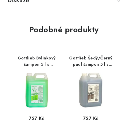
Diskuze
Podobné produkty
Gottlieb Bylinkový
Gottlieb Šedý/Černý
šampon 5 l s
pudl šampon 5 l s
makadamovým olejem
makadamovým olejem
727 Kč
727 Kč