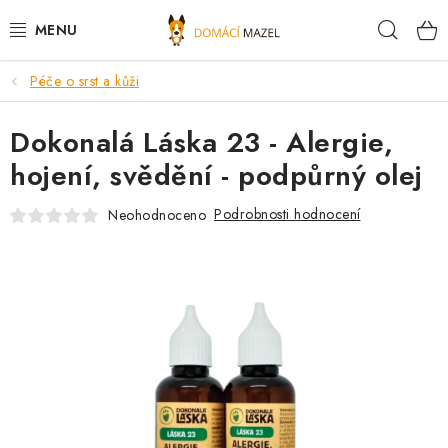
Přejít
Hleda
na
obsah
Péče o srst a kůži
DOPORUČUJEME
Dokonalá Láska 23 - Alergie,
VÝPRODEJ SKLADU
hojení, svědění - podpůrný olej
PSI
Podrobnosti hodnocení
Neohodnoceno
KOČKY
KONĚ
PRO CHOVATELE
NOVINKY