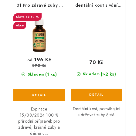
01 Pro zdravé zuby a
dentální kost s vůní
dásně EXP 15/08/2024
hovězího steaku
až 50 %
HipHop přírodní guma
11 cm
Akce
196 Kč
od
70 Kč
392 Kč
(>2 ks)
(1 ks)
Skladem
Skladem
Dentální kost, pomáhající
Expirace
udržovat zuby čisté
15/08/2024 100 %
přírodní přípravek pro
zdravé, krásné zuby a
dásně u...