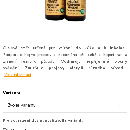
AKCE
OSTATNÍ
PETLOVER
HODNOCENÍ OBCHODU
Olejová směs určená pro
vtírání do kůže a k inhalaci.
Podporuje hojivé procesy a napomáhá při léčbě a hojení ran a
DOPRAVA PO OSTRAVĚ, HLUČÍNĚ A OKOLÍ
zranění různého původu. Odstraňuje
nepříjemné pocity
svědění. Zmírňuje projevy alergií různého původu.
Více informací
Kontakt
Možnosti dopravy
Hodnocení obchodu
Obchodní podmínky
Zásady zpracování osobních údajů
Varianta:
Věrnostní slevy
Pro zobrazení dostupnosti zvolte variantu