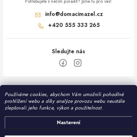
Potřebujete s něčím poradit? Jsme tu pro vás!
info
@
domacimazel.cz
+420 555 333 265
Z
á
Informace pro vás
Používáme cookies, abychom Vám umožnili pohodlné
p
prohlížení webu a díky analýze provozu webu neustále
a
Kontakt
zlepšovali jeho funkce, výkon a použitelnost.
❤️ Oblíbené kategorie
t
Možnosti dopravy
í
Granule pro psy
Nastavení
Facebook
Hodnocení obchodu