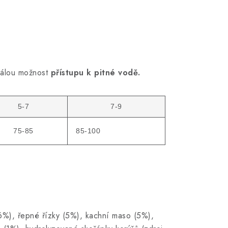
tálou možnost
přístupu k pitné vodě.
5-7
7-9
75-85
85-100
 6%), řepné řízky (5%), kachní maso (5%),