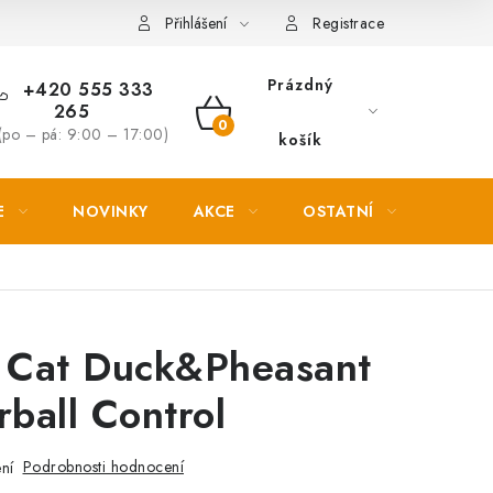
Věrnostní slevy
Přihlášení
Registrace
Prázdný
+420 555 333
265
NÁKUPNÍ
(po – pá: 9:00 – 17:00)
košík
KOŠÍK
E
NOVINKY
AKCE
OSTATNÍ
PETL
e Cat Duck&Pheasant
rball Control
Podrobnosti hodnocení
ní