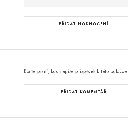
o
d
n
PŘIDAT HODNOCENÍ
o
c
e
n
í
Buďte první, kdo napíše příspěvek k této položce
PŘIDAT KOMENTÁŘ