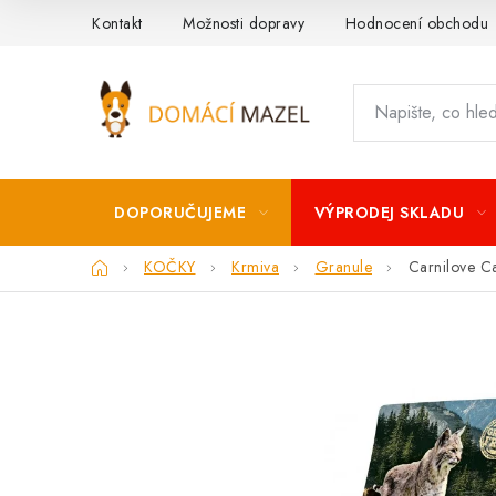
Přejít
Kontakt
Možnosti dopravy
Hodnocení obchodu
na
obsah
DOPORUČUJEME
VÝPRODEJ SKLADU
Domů
KOČKY
Krmiva
Granule
Carnilove Ca