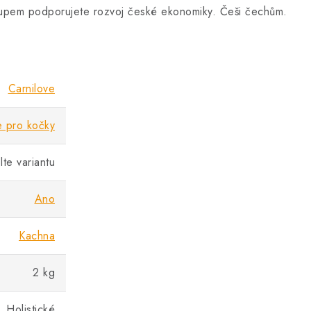
kupem podporujete rozvoj české ekonomiky. Češi čechům.
Carnilove
e pro kočky
lte variantu
Ano
Kachna
2 kg
Holistické