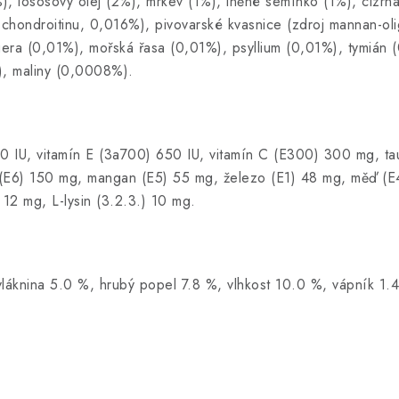
2%), lososový olej (2%), mrkev (1%), lněné semínko (1%), cizrn
 chondroitinu, 0,016%), pivovarské kvasnice (zdroj mannan-o
digera (0,01%), mořská řasa (0,01%), psyllium (0,01%), tymiá
, maliny (0,0008%).
0 IU, vitamín E (3a700) 650 IU, vitamín C (E300) 300 mg, ta
ek (E6) 150 mg, mangan (E5) 55 mg, železo (E1) 48 mg, měď (E
 12 mg, L-lysin (3.2.3.) 10 mg.
láknina 5.0 %, hrubý popel 7.8 %, vlhkost 10.0 %, vápník 1.4