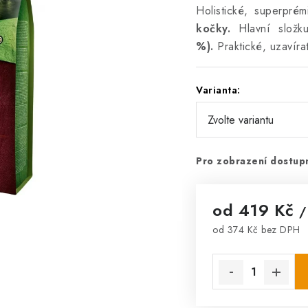
Holistické, superpré
kočky.
Hlavní složk
%).
Praktické, uzavíra
Varianta:
Pro zobrazení dostupn
od
419 Kč
/
od
374 Kč
bez DPH
Měrná cena: