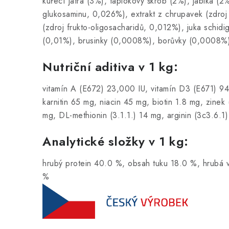
kuřecí játra (3%), tapiokový škrob (2%), jablka (
glukosaminu, 0,026%), extrakt z chrupavek (zdroj
(zdroj frukto-oligosacharidů, 0,012%), juka schi
(0,01%), brusinky (0,0008%), borůvky (0,0008%)
Nutriční aditiva v 1 kg:
vitamín A (E672) 23,000 IU, vitamín D3 (E671) 94
karnitin 65 mg, niacin 45 mg, biotin 1.8 mg, zin
mg, DL-methionin (3.1.1.) 14 mg, arginin (3c3.6.1)
Analytické složky v 1 kg:
hrubý protein 40.0 %, obsah tuku 18.0 %, hrubá v
%