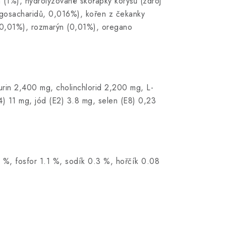
a (1%), hydrolyzované skořápky korýšů (zdroj
ligosacharidů, 0,016%), kořen z čekanky
n (0,01%), rozmarýn (0,01%), oregano
urin 2,400 mg, cholinchlorid 2,200 mg, L-
4) 11 mg, jód (E2) 3.8 mg, selen (E8) 0,23
 %, fosfor 1.1 %, sodík 0.3 %, hořčík 0.08