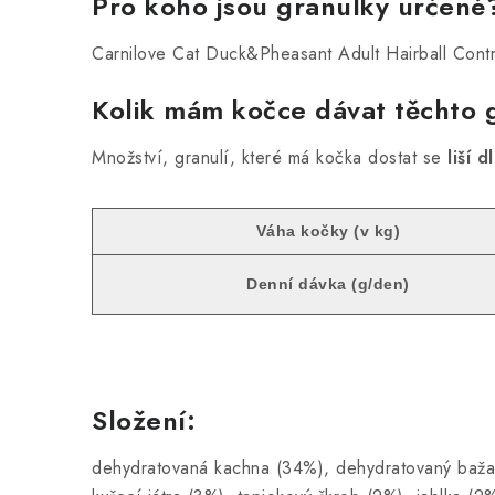
Pro koho jsou granulky určené
Carnilove Cat Duck&Pheasant Adult Hairball Cont
Kolik mám kočce dávat těchto 
Množství, granulí, které má kočka dostat se
liší 
Váha kočky (v kg)
Denní dávka (g/den)
Složení:
dehydratovaná kachna (34%), dehydratovaný bažant