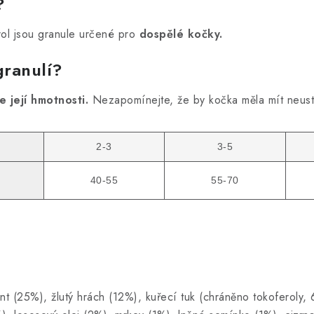
?
rol jsou granule určené pro
dospělé kočky.
granulí?
dle její hmotnosti.
Nezapomínejte, že by kočka měla mít neus
2-3
3-5
40-55
55-70
 (25%), žlutý hrách (12%), kuřecí tuk (chráněno tokoferoly,