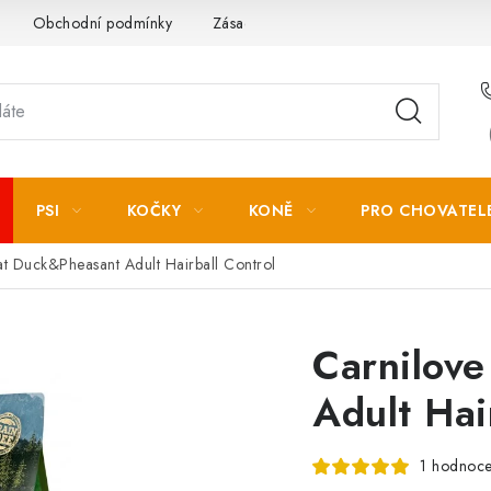
Obchodní podmínky
Zásady zpracování osobních údajů
PSI
KOČKY
KONĚ
PRO CHOVATEL
t Duck&Pheasant Adult Hairball Control
Carnilov
Adult Hai
1 hodnoce