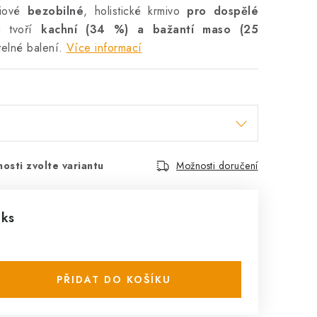
miové
bezobilné
, holistické krmivo
pro dospělé
u tvoří
kachní (34 %) a bažantí maso (25
telné balení.
Více informací
osti zvolte variantu
Možnosti doručení
 ks
PŘIDAT DO KOŠÍKU