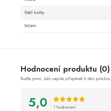
Stáří kočky
Určení
V
Hodnocení produktu (0)
ý
Buďte první, kdo napíše příspěvek k této položce
p
i
5,0
s
h
1 hodnocení