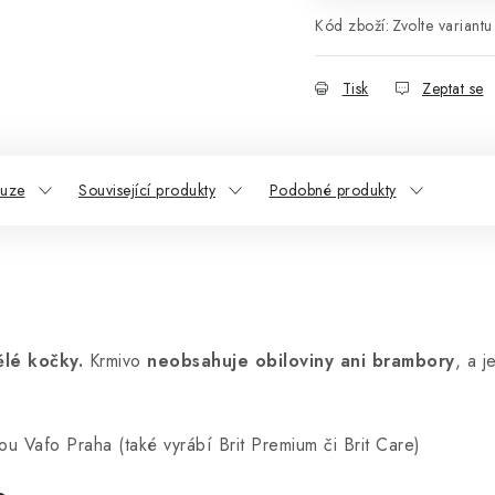
Kód zboží:
Zvolte variantu
Tisk
Zeptat se
kuze
Související produkty
Podobné produkty
lé kočky.
Krmivo
neobsahuje obiloviny ani brambory
, a 
u Vafo Praha (také vyrábí Brit Premium či Brit Care)