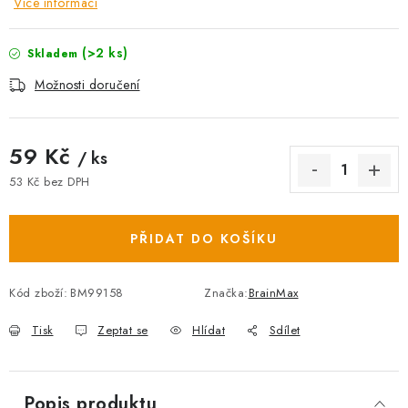
Více informací
(>2 ks)
Skladem
Možnosti doručení
59 Kč
/ ks
53 Kč bez DPH
Měrná cena:
PŘIDAT DO KOŠÍKU
Kód zboží:
BM99158
Značka:
BrainMax
Tisk
Zeptat se
Hlídat
Sdílet
Popis produktu