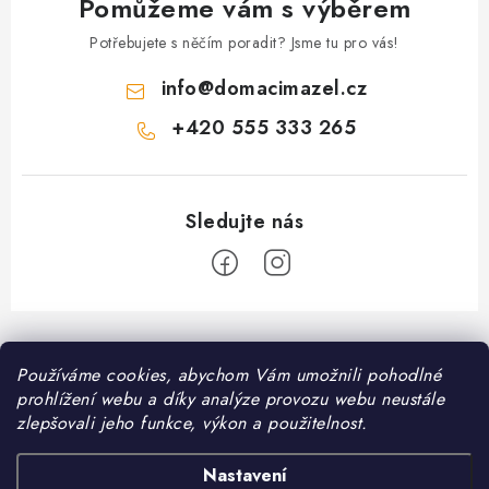
Pomůžeme vám s výběrem
Potřebujete s něčím poradit? Jsme tu pro vás!
info
@
domacimazel.cz
+420 555 333 265
Z
á
Informace pro vás
Používáme cookies, abychom Vám umožnili pohodlné
p
prohlížení webu a díky analýze provozu webu neustále
a
Kontakt
zlepšovali jeho funkce, výkon a použitelnost.
❤️ Oblíbené kategorie
t
Možnosti dopravy
í
Granule pro psy
Nastavení
Facebook