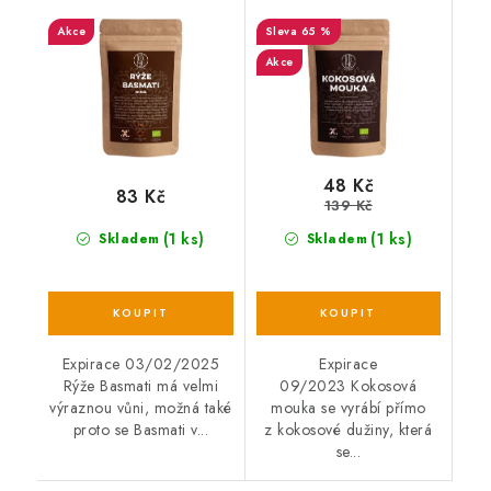
1kg
kg EXP
Akce
65 %
Akce
48 Kč
83 Kč
139 Kč
(1 ks)
(1 ks)
Skladem
Skladem
Expirace 03/02/2025
Expirace
Rýže Basmati má velmi
09/2023 Kokosová
výraznou vůni, možná také
mouka se vyrábí přímo
proto se Basmati v...
z kokosové dužiny, která
se...