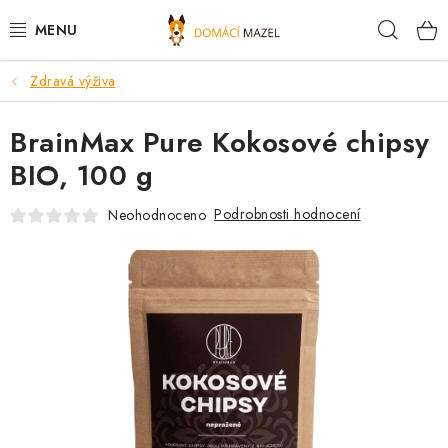
Přejít
Hleda
na
obsah
Zdravá výživa
DOPORUČUJEME
BrainMax Pure Kokosové chipsy
VÝPRODEJ SKLADU
BIO, 100 g
PSI
Podrobnosti hodnocení
Neohodnoceno
KOČKY
KONĚ
PRO CHOVATELE
NOVINKY