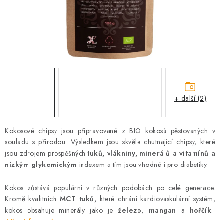
AKCE
OSTATNÍ
PETLOVER
HODNOCENÍ OBCHODU
+ další (2)
DOPRAVA PO OSTRAVĚ, HLUČÍNĚ A OKOLÍ
Kokosové chipsy jsou připravované z BIO kokosů pěstovaných v
Kontakt
Možnosti dopravy
Hodnocení obchodu
souladu s přírodou. Výsledkem jsou skvěle chutnající chipsy, které
Obchodní podmínky
Zásady zpracování osobních údajů
jsou zdrojem prospěšných t
uků, vlákniny, minerálů a vitamínů a
Věrnostní slevy
nízkým glykemickým
indexem a tím jsou vhodné i pro diabetiky.
Kokos zůstává populární v různých podobách po celé generace.
Kromě kvalitních
MCT tuků,
které chrání kardiovaskulární systém,
kokos obsahuje minerály jako je
železo
,
mangan
a
hořčík
.