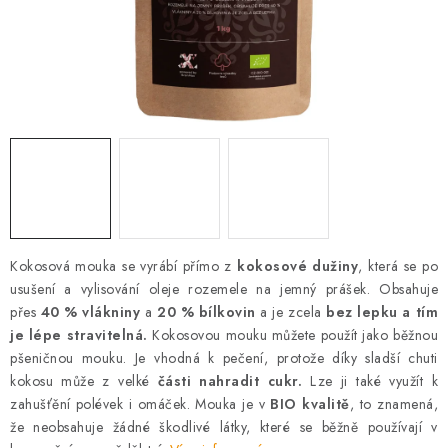
AKCE
OSTATNÍ
PETLOVER
HODNOCENÍ OBCHODU
DOPRAVA PO OSTRAVĚ, HLUČÍNĚ A OKOLÍ
Kokosová mouka se vyrábí přímo z
Kontakt
Možnosti dopravy
Hodnocení obchodu
kokosové dužiny
, která se po
usušení a vylisování oleje rozemele na jemný prášek. Obsahuje
Obchodní podmínky
Zásady zpracování osobních údajů
přes
40 % vlákniny
a
20 % bílkovin
a je zcela
bez lepku a tím
Věrnostní slevy
je lépe stravitelná.
Kokosovou mouku můžete použít jako běžnou
pšeničnou mouku. Je vhodná k pečení, protože díky sladší chuti
kokosu může z velké
části nahradit cukr.
Lze ji také využít k
zahušťění polévek i omáček. Mouka je v
BIO kvalitě
, to znamená,
že neobsahuje žádné škodlivé látky, které se běžně používají v