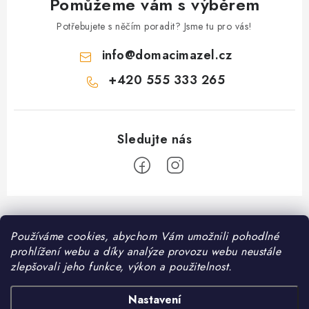
Pomůžeme vám s výběrem
Potřebujete s něčím poradit? Jsme tu pro vás!
info
@
domacimazel.cz
+420 555 333 265
Z
á
Informace pro vás
Používáme cookies, abychom Vám umožnili pohodlné
p
prohlížení webu a díky analýze provozu webu neustále
a
Kontakt
zlepšovali jeho funkce, výkon a použitelnost.
❤️ Oblíbené kategorie
t
Možnosti dopravy
í
Granule pro psy
Nastavení
Facebook