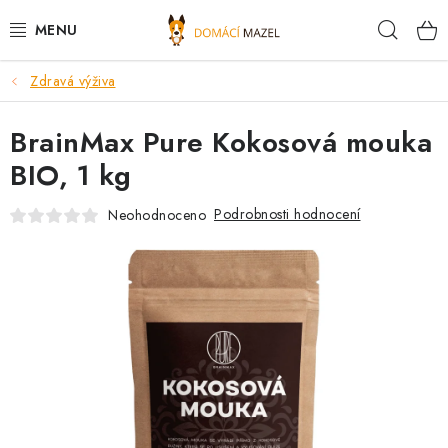
Přejít
Hleda
na
obsah
Zdravá výživa
DOPORUČUJEME
BrainMax Pure Kokosová mouka
VÝPRODEJ SKLADU
BIO, 1 kg
PSI
Podrobnosti hodnocení
Neohodnoceno
KOČKY
KONĚ
PRO CHOVATELE
NOVINKY