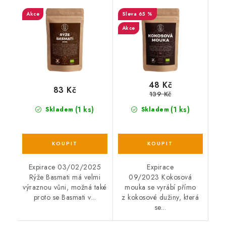
1kg
kg EXP
Akce
65 %
Akce
48 Kč
83 Kč
139 Kč
(1 ks)
(1 ks)
Skladem
Skladem
Expirace 03/02/2025
Expirace
Rýže Basmati má velmi
09/2023 Kokosová
výraznou vůni, možná také
mouka se vyrábí přímo
proto se Basmati v...
z kokosové dužiny, která
se...