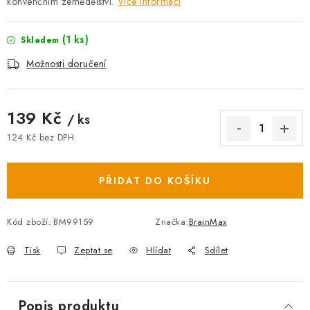
konvenčním zemědělství.
Více informací
(1 ks)
Skladem
Možnosti doručení
139 Kč
/ ks
124 Kč bez DPH
Měrná cena:
PŘIDAT DO KOŠÍKU
Kód zboží:
BM99159
Značka:
BrainMax
Tisk
Zeptat se
Hlídat
Sdílet
Popis produktu