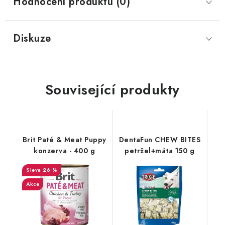
Hodnocení produktu (0)
Diskuze
Související produkty
Brit Paté & Meat Puppy
DentaFun CHEW BITES
konzerva - 400 g
petržel+máta 150 g
26 %
Akce