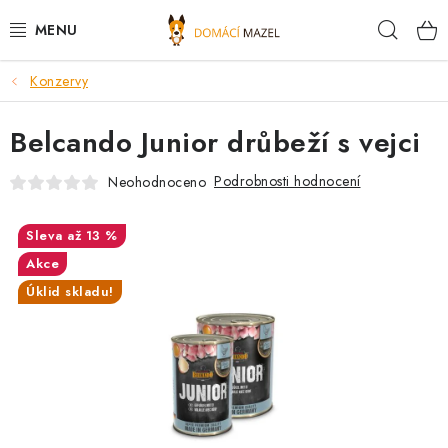
Přejít
Hleda
na
obsah
Konzervy
DOPORUČUJEME
Belcando Junior drůbeží s vejci
VÝPRODEJ SKLADU
Podrobnosti hodnocení
Neohodnoceno
PSI
až 13 %
KOČKY
Akce
Úklid skladu!
KONĚ
PRO CHOVATELE
NOVINKY