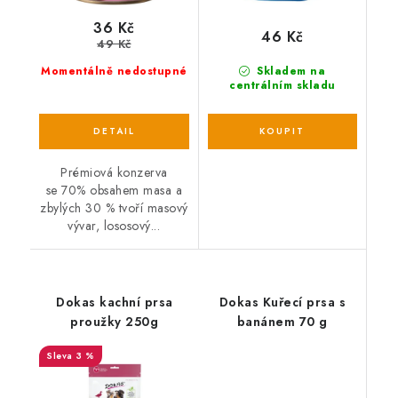
36 Kč
46 Kč
49 Kč
Momentálně nedostupné
Skladem na
centrálním skladu
Prémiová konzerva
se 70% obsahem masa a
zbylých 30 % tvoří masový
vývar, lososový...
Dokas kachní prsa
Dokas Kuřecí prsa s
proužky 250g
banánem 70 g
3 %