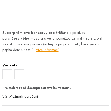
AKCE
OSTATNÍ
PETLOVER
Superprémiové konzervy pro štěňata
s poctivou
porcí
čerstvého masa a s vejci
pomůžou zahnat hlad a získat
HODNOCENÍ OBCHODU
spoustu nové energie na všechny ty psí povinnosti, které vašeho
pejska denně čekají.
Více informací
DOPRAVA PO OSTRAVĚ, HLUČÍNĚ A OKOLÍ
Varianta:
Kontakt
Možnosti dopravy
Hodnocení obchodu
Obchodní podmínky
Zásady zpracování osobních údajů
Věrnostní slevy
Pro zobrazení dostupnosti zvolte variantu
Možnosti doručení