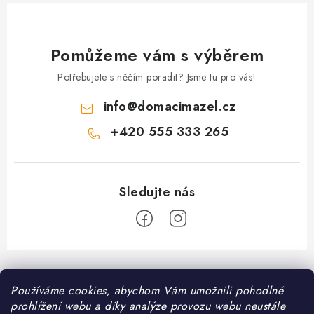
Pomůžeme vám s výběrem
Potřebujete s něčím poradit? Jsme tu pro vás!
info
@
domacimazel.cz
+420 555 333 265
Z
á
Informace pro vás
Používáme cookies, abychom Vám umožnili pohodlné
p
prohlížení webu a díky analýze provozu webu neustále