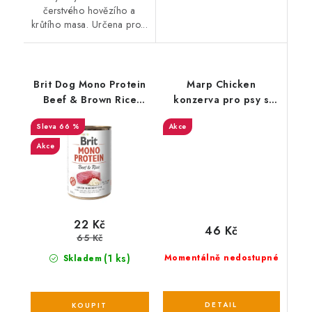
čerstvého hovězího a
krůtího masa. Určena pro...
Brit Dog Mono Protein
Marp Chicken
Beef & Brown Rice
konzerva pro psy s
konzerva 400g
kuřecím 800 g EXP
66 %
Akce
Akce
22 Kč
46 Kč
65 Kč
(1 ks)
Momentálně nedostupné
Skladem