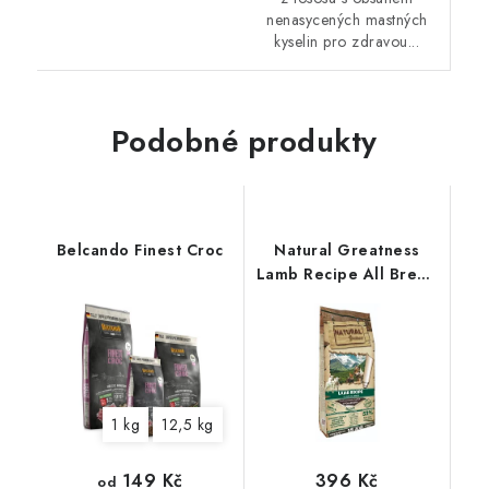
nenasycených mastných
kyselin pro zdravou...
Podobné produkty
Belcando Finest Croc
Natural Greatness
Lamb Recipe All Breed
Sensitiv/jehně
1 kg
12,5 kg
149 Kč
396 Kč
od