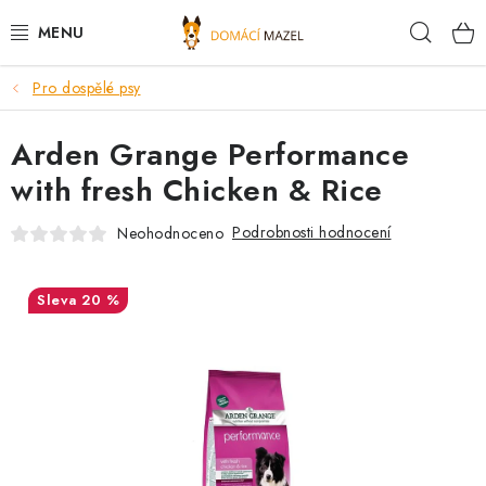
Přejít
Hleda
na
obsah
Pro dospělé psy
DOPORUČUJEME
Arden Grange Performance
VÝPRODEJ SKLADU
with fresh Chicken & Rice
PSI
Podrobnosti hodnocení
Neohodnoceno
KOČKY
20 %
KONĚ
PRO CHOVATELE
NOVINKY