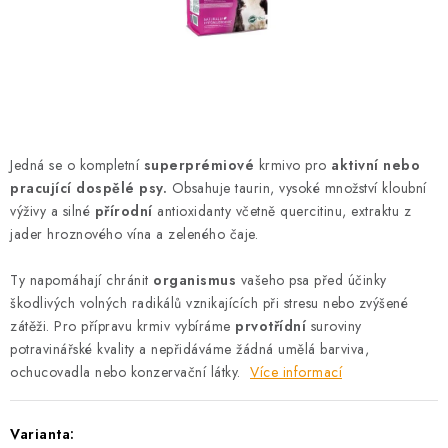
AKCE
OSTATNÍ
PETLOVER
HODNOCENÍ OBCHODU
Jedná se o kompletní
superprémiové
krmivo pro
aktivní nebo
pracující dospělé psy.
Obsahuje taurin, vysoké množství kloubní
DOPRAVA PO OSTRAVĚ, HLUČÍNĚ A OKOLÍ
výživy a silné
přírodní
antioxidanty včetně quercitinu, extraktu z
jader hroznového vína a zeleného čaje.
Kontakt
Možnosti dopravy
Hodnocení obchodu
Ty napomáhají chránit
organismus
vašeho psa před účinky
Obchodní podmínky
Zásady zpracování osobních údajů
škodlivých volných radikálů vznikajících při stresu nebo zvýšené
zátěži. Pro přípravu krmiv vybíráme
prvotřídní
suroviny
Věrnostní slevy
potravinářské kvality a nepřidáváme žádná umělá barviva,
ochucovadla nebo konzervační látky.
Více informací
Varianta: