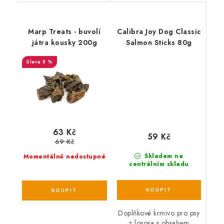
Marp Treats - buvolí
Calibra Joy Dog Classic
játra kousky 200g
Salmon Sticks 80g
8 %
63 Kč
59 Kč
69 Kč
Skladem na
Momentálně nedostupné
centrálním skladu
Doplňkové krmivo pro psy
z lososa s obsahem