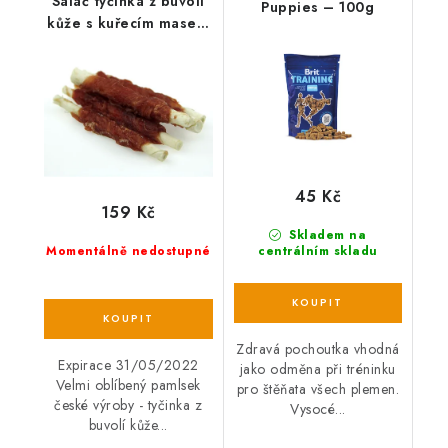
Salač tyčinka z buvolí
Puppies – 100g
kůže s kuřecím masem
250 g
45 Kč
159 Kč
Skladem na
Momentálně nedostupné
centrálním skladu
Zdravá pochoutka vhodná
Expirace 31/05/2022
jako odměna při tréninku
Velmi oblíbený pamlsek
pro štěňata všech plemen.
české výroby - tyčinka z
Vysocé...
buvolí kůže...