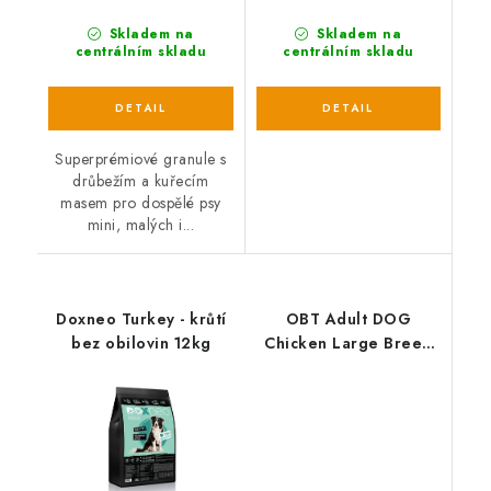
Skladem na
Skladem na
centrálním skladu
centrálním skladu
Superprémiové granule s
drůbežím a kuřecím
masem pro dospělé psy
mini, malých i...
Doxneo Turkey - krůtí
OBT Adult DOG
bez obilovin 12kg
Chicken Large Breed
11,34 kg