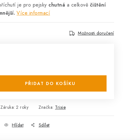
říchutí je pro pejsky
chutná
a celkově
čištění
mnější.
Více informací
Možnosti doručení
PŘIDAT DO KOŠÍKU
Záruka
:
2 roky
Značka:
Trixie
Hlídat
Sdílet