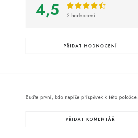
i
4,5
s
2 hodnocení
h
o
d
PŘIDAT HODNOCENÍ
n
o
c
e
n
Buďte první, kdo napíše příspěvek k této položce
í
PŘIDAT KOMENTÁŘ