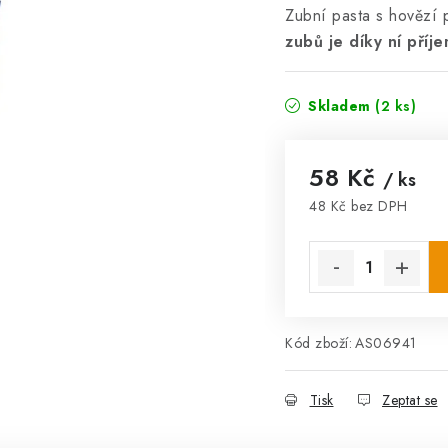
Zubní pasta s hovězí p
zubů je díky ní příje
Skladem
(2 ks)
58 Kč
/ ks
48 Kč bez DPH
Měrná cena:
Kód zboží:
AS06941
Tisk
Zeptat se