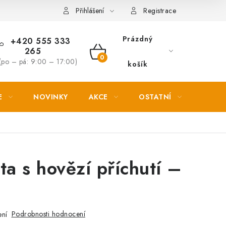
Věrnostní slevy
Přihlášení
Registrace
Prázdný
+420 555 333
265
NÁKUPNÍ
(po – pá: 9:00 – 17:00)
košík
KOŠÍK
E
NOVINKY
AKCE
OSTATNÍ
PETL
ta s hovězí příchutí –
Podrobnosti hodnocení
ení