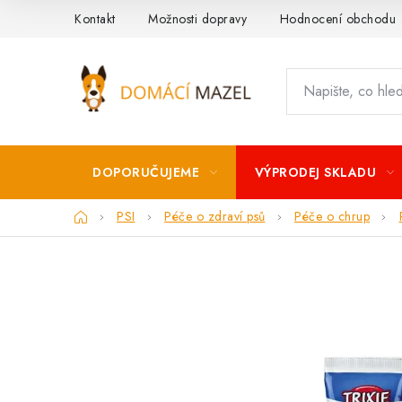
Přejít
Kontakt
Možnosti dopravy
Hodnocení obchodu
na
obsah
DOPORUČUJEME
VÝPRODEJ SKLADU
Domů
PSI
Péče o zdraví psů
Péče o chrup