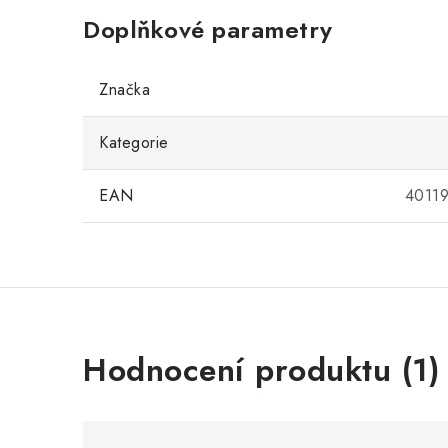
Doplňkové parametry
Značka
Kategorie
EAN
4011
V
Hodnocení produktu (1)
ý
p