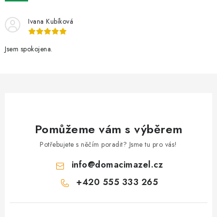
AKCE
Ivana Kubíková
OSTATNÍ
Jsem spokojena.
PETLOVER
HODNOCENÍ OBCHODU
DOPRAVA PO OSTRAVĚ, HLUČÍNĚ A OKOLÍ
Pomůžeme vám s výběrem
Kontakt
Možnosti dopravy
Hodnocení obchodu
Obchodní podmínky
Zásady zpracování osobních údajů
Potřebujete s něčím poradit? Jsme tu pro vás!
Věrnostní slevy
info
@
domacimazel.cz
+420 555 333 265