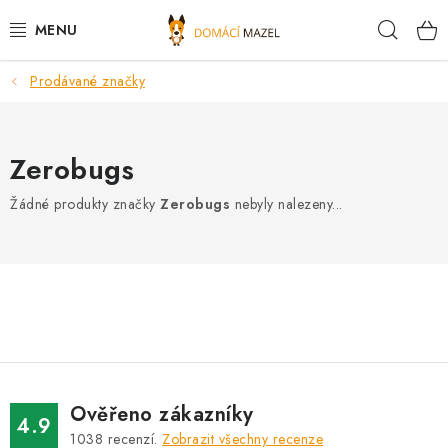
Přejít
Hleda
na
obsah
Prodávané značky
DOPORUČUJEME
VÝPRODEJ SKLADU
Zerobugs
PSI
Žádné produkty značky
Zerobugs
nebyly nalezeny...
KOČKY
KONĚ
PRO CHOVATELE
NOVINKY
Ověřeno zákazníky
4.9
1038
recenzí.
Zobrazit všechny recenze