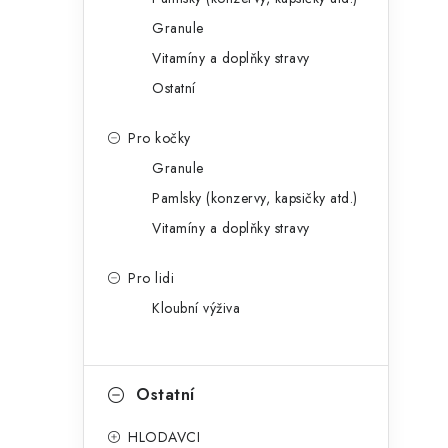
Granule
í
Vitamíny a doplňky stravy
Ostatní
r
Pro kočky
Granule
Pamlsky (konzervy, kapsičky atd.)
Vitamíny a doplňky stravy
Pro lidi
Kloubní výživa
i
Ostatní
HLODAVCI