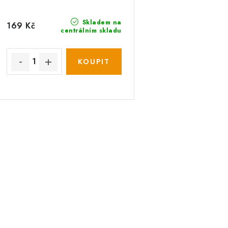
d
u
u
k
Skladem na
169 Kč
centrálním skladu
k
t
ů
ů
O
v
á
d
a