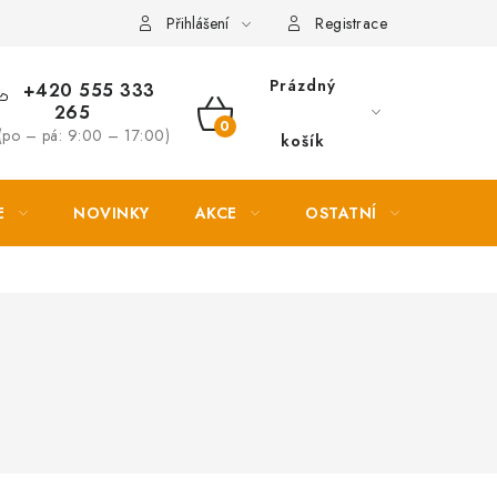
Věrnostní slevy
Přihlášení
Registrace
Prázdný
+420 555 333
265
NÁKUPNÍ
(po – pá: 9:00 – 17:00)
košík
KOŠÍK
E
NOVINKY
AKCE
OSTATNÍ
PETL