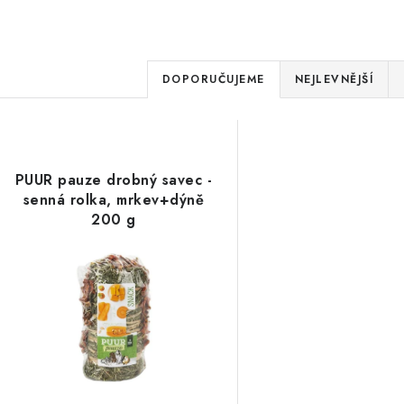
Ř
DOPORUČUJEME
NEJLEVNĚJŠÍ
a
V
z
ý
e
PUUR pauze drobný savec -
p
senná rolka, mrkev+dýně
n
200 g
í
s
p
p
r
r
o
o
d