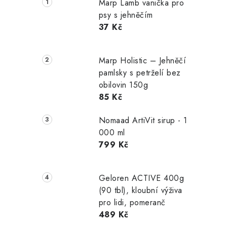
Marp Lamb vanička pro
psy s jehněčím
37 Kč
Marp Holistic – Jehněčí
pamlsky s petrželí bez
obilovin 150g
85 Kč
Nomaad ArtiVit sirup - 1
000 ml
799 Kč
Geloren ACTIVE 400g
(90 tbl), kloubní výživa
pro lidi, pomeranč
489 Kč