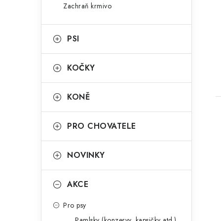
n
Zachraň krmivo
g
e
o
PSI
l
r
t
i
KOČKY
e
KONĚ
PRO CHOVATELE
NOVINKY
l
AKCE
Pro psy
Pamlsky (konzervy, kapsičky atd.)