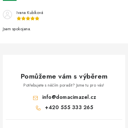
AKCE
Ivana Kubíková
OSTATNÍ
Jsem spokojena.
PETLOVER
HODNOCENÍ OBCHODU
DOPRAVA PO OSTRAVĚ, HLUČÍNĚ A OKOLÍ
Pomůžeme vám s výběrem
Kontakt
Možnosti dopravy
Hodnocení obchodu
Obchodní podmínky
Zásady zpracování osobních údajů
Potřebujete s něčím poradit? Jsme tu pro vás!
Věrnostní slevy
info
@
domacimazel.cz
+420 555 333 265