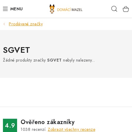
Přejít
Hleda
na
obsah
Prodávané značky
DOPORUČUJEME
VÝPRODEJ SKLADU
SGVET
PSI
Žádné produkty značky
SGVET
nebyly nalezeny...
KOČKY
KONĚ
PRO CHOVATELE
NOVINKY
Ověřeno zákazníky
4.9
1038
recenzí.
Zobrazit všechny recenze