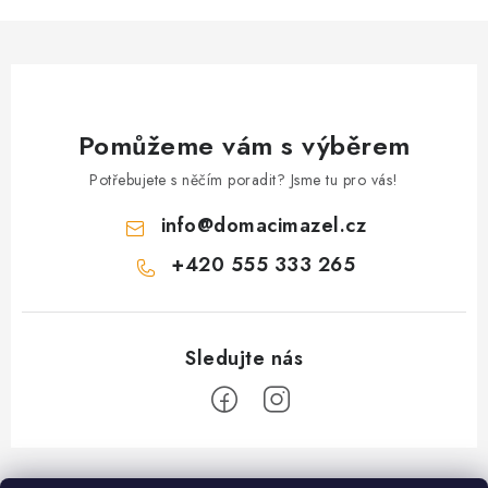
y
v
ý
p
i
Pomůžeme vám s výběrem
s
Potřebujete s něčím poradit? Jsme tu pro vás!
u
info
@
domacimazel.cz
+420 555 333 265
Z