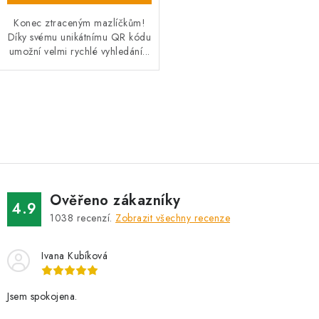
Konec ztraceným mazlíčkům!
Díky svému unikátnímu QR kódu
umožní velmi rychlé vyhledání...
O
v
l
á
d
Ověřeno zákazníky
a
4.9
1038
recenzí.
Zobrazit všechny recenze
c
í
Ivana Kubíková
p
r
v
Jsem spokojena.
k