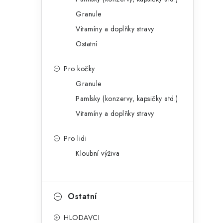
Granule
Vitamíny a doplňky stravy
Ostatní
í
Pro kočky
Granule
r
Pamlsky (konzervy, kapsičky atd.)
Vitamíny a doplňky stravy
Pro lidi
Kloubní výživa
Ostatní
i
HLODAVCI