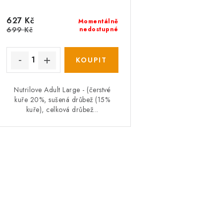
d
u
u
627 Kč
k
Momentálně
699 Kč
nedostupné
k
t
ů
ů
Nutrilove Adult Large - (čerstvé
kuře 20%, sušená drůbež (15%
kuře), celková drůbež...
O
v
á