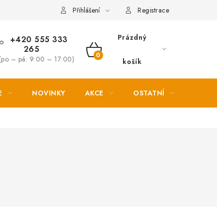
Věrnostní slevy
Přihlášení
Registrace
Prázdný
+420 555 333
265
NÁKUPNÍ
(po – pá: 9:00 – 17:00)
košík
KOŠÍK
E
NOVINKY
AKCE
OSTATNÍ
PETL