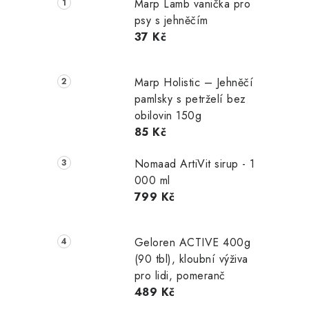
Marp Lamb vanička pro
psy s jehněčím
37 Kč
Marp Holistic – Jehněčí
pamlsky s petrželí bez
obilovin 150g
85 Kč
Nomaad ArtiVit sirup - 1
000 ml
799 Kč
Geloren ACTIVE 400g
(90 tbl), kloubní výživa
pro lidi, pomeranč
489 Kč