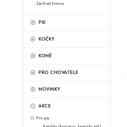
n
Zachraň krmivo
g
e
o
PSI
l
r
t
i
KOČKY
e
KONĚ
PRO CHOVATELE
NOVINKY
AKCE
l
Pro psy
Pamlsky (konzervy, kapsičky atd.)