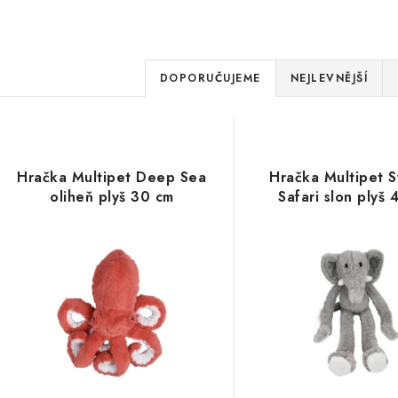
Ř
DOPORUČUJEME
NEJLEVNĚJŠÍ
a
V
z
ý
e
Hračka Multipet Deep Sea
Hračka Multipet S
p
oliheň plyš 30 cm
Safari slon plyš 
n
í
s
p
p
r
r
o
o
d