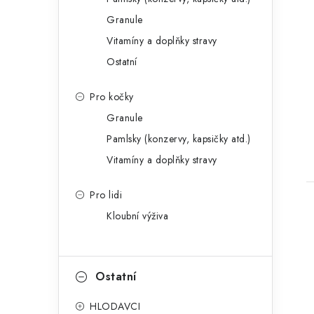
Granule
Vitamíny a doplňky stravy
Ostatní
Pro kočky
Granule
Pamlsky (konzervy, kapsičky atd.)
Vitamíny a doplňky stravy
Pro lidi
Kloubní výživa
Ostatní
l
HLODAVCI