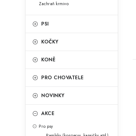
n
Zachraň krmivo
g
e
o
PSI
l
r
t
i
KOČKY
e
KONĚ
PRO CHOVATELE
NOVINKY
AKCE
Pro psy
Pamlsky (konzervy, kapsičky atd.)