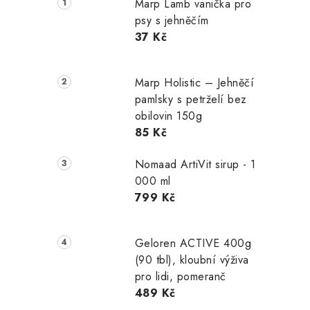
Marp Lamb vanička pro
psy s jehněčím
37 Kč
Marp Holistic – Jehněčí
pamlsky s petrželí bez
obilovin 150g
85 Kč
Nomaad ArtiVit sirup - 1
000 ml
799 Kč
Geloren ACTIVE 400g
(90 tbl), kloubní výživa
pro lidi, pomeranč
489 Kč