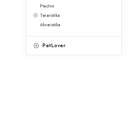
Ptactvo
Teraristika
Akvaristika
í
PetLover
r
i