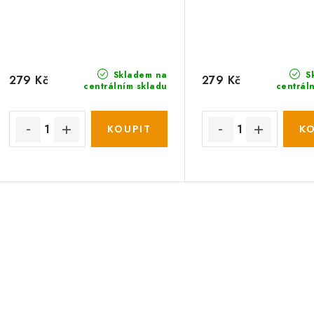
Skladem na
S
279 Kč
279 Kč
centrálním skladu
centrál
O
v
á