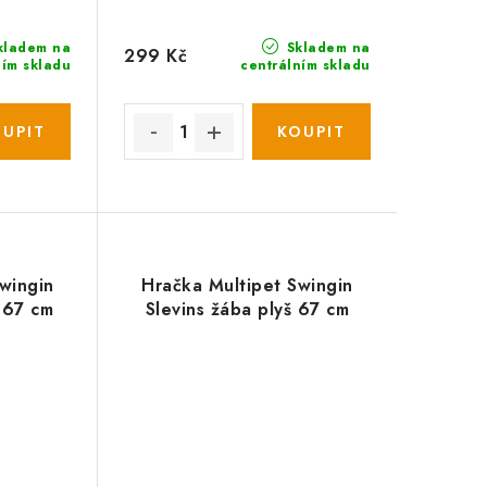
kladem na
Skladem na
299 Kč
ním skladu
centrálním skladu
wingin
Hračka Multipet Swingin
š 67 cm
Slevins žába plyš 67 cm