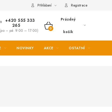
Věrnostní slevy
Přihlášení
Registrace
Prázdný
+420 555 333
265
NÁKUPNÍ
(po – pá: 9:00 – 17:00)
košík
KOŠÍK
E
NOVINKY
AKCE
OSTATNÍ
PETL