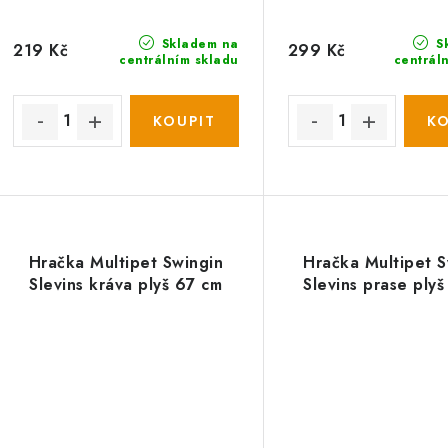
d
u
u
k
Skladem na
S
219 Kč
299 Kč
centrálním skladu
centrál
k
t
ů
ů
Hračka Multipet Swingin
Hračka Multipet S
Slevins kráva plyš 67 cm
Slevins prase ply