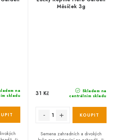
Měsíček 3g
kladem na
Skladem na
31 Kč
ním skladu
centrálním skladu
divokých
Semena zahradních a divokých
ahradě, či