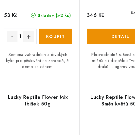
d
u
u
k
D
53 Kč
346 Kč
(>2 ks)
Skladem
k
t
ů
ů
Semena zahradních a divokých
Plnohodnotná sušená 
bylin pro pěstování na zahradě, či
mláďata i dospělce "v
doma za oknem.
draků" - agamy vou
Lucky Reptile Flower Mix
Lucky Reptile Flo
Ibišek 50g
Směs květů 5