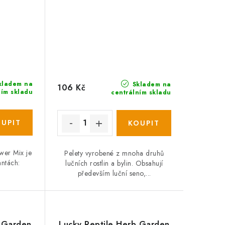
kladem na
Skladem na
106 Kč
ním skladu
centrálním skladu
wer Mix je
Pelety vyrobené z mnoha druhů
antách:
lučních rostlin a bylin. Obsahují
především luční seno,...
b Garden
Lucky Reptile Herb Garden