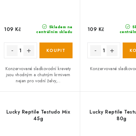
Skladem na
S
109 Kč
109 Kč
centrálním skladu
centrál
Konzervované sladkovodní krevety
Konzervované sladkovod
jsou vhodným a chutným krmivem
nejen pro vodní želvy,...
Lucky Reptile Testudo Mix
Lucky Reptile Test
45g
80g