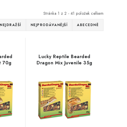
Stránka
1
z
2
-
41
položek celkem
NEJDRAŽŠÍ
NEJPRODÁVANĚJŠÍ
ABECEDNĚ
earded
Lucky Reptile Bearded
t 70g
Dragon Mix Juvenile 35g