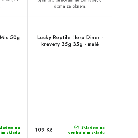
bylin pro pěstování na zahradě, či
.
doma za oknem.
 Mix 50g
Lucky Reptile Herp Diner -
krevety 35g 35g - malé
kladem na
Skladem na
109 Kč
ním skladu
centrálním skladu