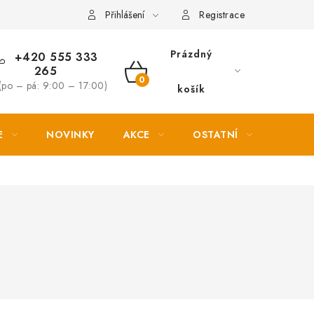
Věrnostní slevy
Přihlášení
Registrace
Prázdný
+420 555 333
265
NÁKUPNÍ
(po – pá: 9:00 – 17:00)
košík
KOŠÍK
E
NOVINKY
AKCE
OSTATNÍ
PETL