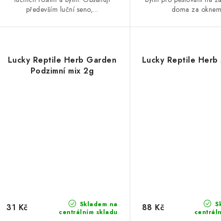
především luční seno,...
doma za oknem
Lucky Reptile Herb Garden
Lucky Reptile Herb
Podzimní mix 2g
Skladem na
S
31 Kč
88 Kč
centrálním skladu
centrál