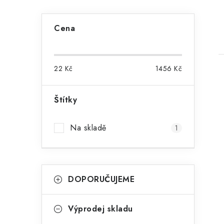
P
Cena
o
s
22
Kč
1456
Kč
t
r
Štítky
a
i
Na skladě
1
n
n
K
í
Přeskočit
DOPORUČUJEME
kategorie
a
p
t
a
Výprodej skladu
e