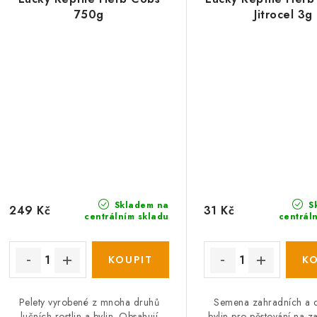
750g
Jitrocel 3g
Skladem na
S
249 Kč
31 Kč
centrálním skladu
centrál
Pelety vyrobené z mnoha druhů
Semena zahradních a 
lučních rostlin a bylin. Obsahují
bylin pro pěstování na z