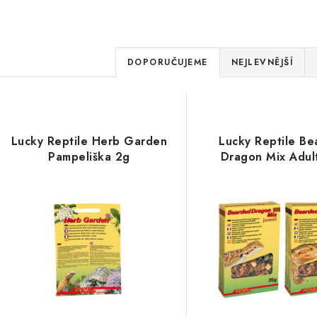
Ř
DOPORUČUJEME
NEJLEVNĚJŠÍ
a
V
z
ý
e
Lucky Reptile Herb Garden
Lucky Reptile B
p
Pampeliška 2g
Dragon Mix Adul
n
í
s
p
p
r
r
o
o
d