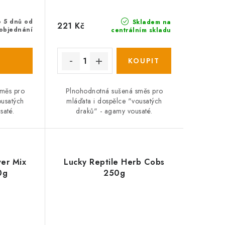
o 5 dnů od
Skladem na
221 Kč
objednání
centrálním skladu
směs pro
Plnohodnotná sušená směs pro
ousatých
mláďata i dospělce "vousatých
saté.
draků" - agamy vousaté.
wer Mix
Lucky Reptile Herb Cobs
0g
250g