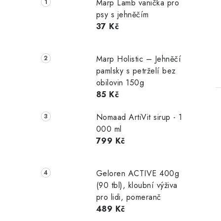
Marp Lamb vanička pro
psy s jehněčím
37 Kč
Marp Holistic – Jehněčí
pamlsky s petrželí bez
obilovin 150g
85 Kč
Nomaad ArtiVit sirup - 1
000 ml
799 Kč
Geloren ACTIVE 400g
(90 tbl), kloubní výživa
pro lidi, pomeranč
489 Kč