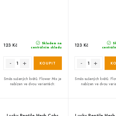
Skladem na
S
123 Kč
123 Kč
centrálním skladu
centrál
Směs sušených květů. Flower Mix je
Směs sušených květů. Flo
nabízen ve dvou variantách:
nabízen ve dvou vari
Lucky Reptile Herb Cobs
Lucky Reptile Her