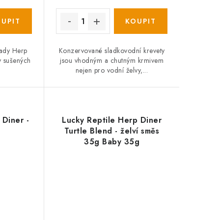
řady Herp
Konzervované sladkovodní krevety
y sušených
jsou vhodným a chutným krmivem
nejen pro vodní želvy,...
 Diner -
Lucky Reptile Herp Diner
Turtle Blend - želví směs
35g Baby 35g