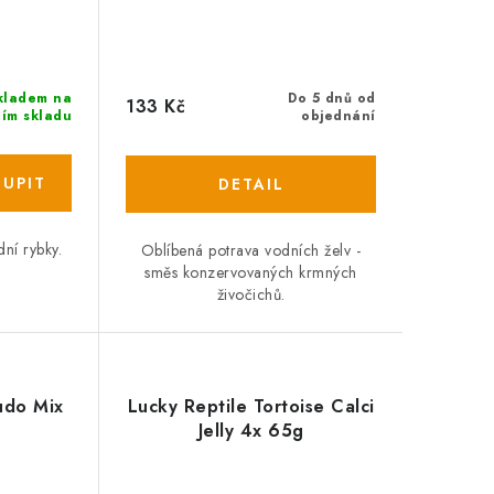
Do 5 dnů od
kladem na
133 Kč
objednání
ním skladu
ní rybky.
Oblíbená potrava vodních želv -
směs konzervovaných krmných
živočichů.
udo Mix
Lucky Reptile Tortoise Calci
Jelly 4x 65g