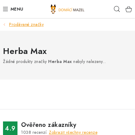
Přejít
Hleda
na
obsah
Prodávané značky
DOPORUČUJEME
VÝPRODEJ SKLADU
Herba Max
PSI
Žádné produkty značky
Herba Max
nebyly nalezeny...
KOČKY
KONĚ
PRO CHOVATELE
NOVINKY
Ověřeno zákazníky
4.9
1038
recenzí.
Zobrazit všechny recenze