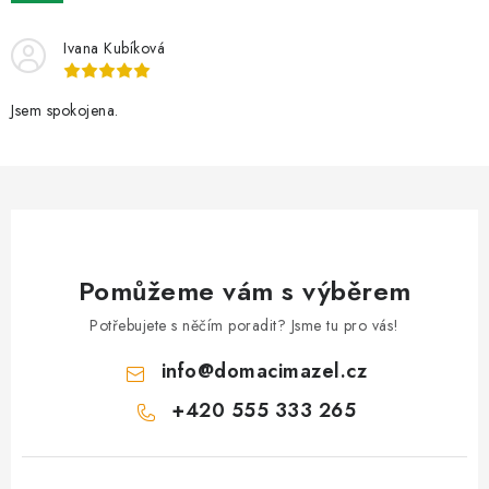
AKCE
Ivana Kubíková
OSTATNÍ
Jsem spokojena.
PETLOVER
HODNOCENÍ OBCHODU
DOPRAVA PO OSTRAVĚ, HLUČÍNĚ A OKOLÍ
Pomůžeme vám s výběrem
Kontakt
Možnosti dopravy
Hodnocení obchodu
Obchodní podmínky
Zásady zpracování osobních údajů
Potřebujete s něčím poradit? Jsme tu pro vás!
Věrnostní slevy
info
@
domacimazel.cz
+420 555 333 265