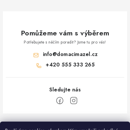
y
v
ý
p
i
Pomůžeme vám s výběrem
s
Potřebujete s něčím poradit? Jsme tu pro vás!
u
info
@
domacimazel.cz
+420 555 333 265
Z
á