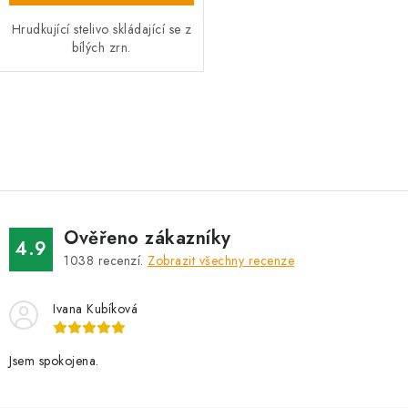
Hrudkující stelivo skládající se z
bílých zrn.
O
v
l
á
d
Ověřeno zákazníky
a
4.9
1038
recenzí.
Zobrazit všechny recenze
c
í
Ivana Kubíková
p
r
v
Jsem spokojena.
k