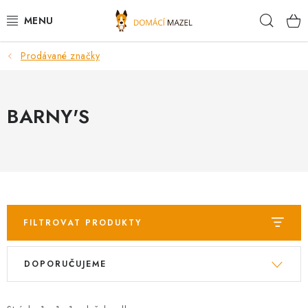
Přejít
Hleda
na
obsah
Prodávané značky
DOPORUČUJEME
VÝPRODEJ SKLADU
BARNY'S
PSI
KOČKY
KONĚ
FILTROVAT PRODUKTY
PRO CHOVATELE
V
Ř
DOPORUČUJEME
ý
a
NOVINKY
p
z