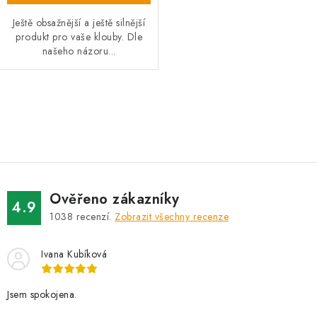
Ještě obsažnější a ještě silnější
produkt pro vaše klouby. Dle
našeho názoru...
O
v
l
á
d
Ověřeno zákazníky
a
4.9
1038
recenzí.
Zobrazit všechny recenze
c
í
Ivana Kubíková
p
r
v
Jsem spokojena.
k