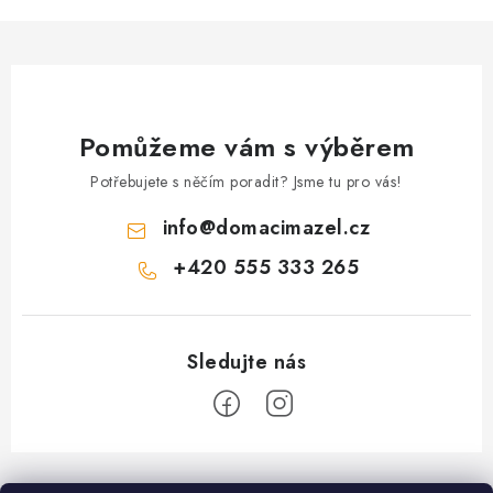
y
v
ý
p
i
Pomůžeme vám s výběrem
s
Potřebujete s něčím poradit? Jsme tu pro vás!
u
info
@
domacimazel.cz
+420 555 333 265
Z