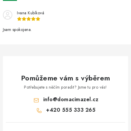
AKCE
Ivana Kubíková
OSTATNÍ
Jsem spokojena.
PETLOVER
HODNOCENÍ OBCHODU
DOPRAVA PO OSTRAVĚ, HLUČÍNĚ A OKOLÍ
Pomůžeme vám s výběrem
Kontakt
Možnosti dopravy
Hodnocení obchodu
Obchodní podmínky
Zásady zpracování osobních údajů
Potřebujete s něčím poradit? Jsme tu pro vás!
Věrnostní slevy
info
@
domacimazel.cz
+420 555 333 265