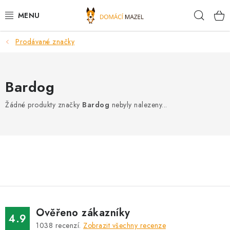
Přejít
Hleda
na
obsah
Prodávané značky
DOPORUČUJEME
VÝPRODEJ SKLADU
Bardog
PSI
Žádné produkty značky
Bardog
nebyly nalezeny...
KOČKY
KONĚ
PRO CHOVATELE
NOVINKY
Ověřeno zákazníky
4.9
1038
recenzí.
Zobrazit všechny recenze