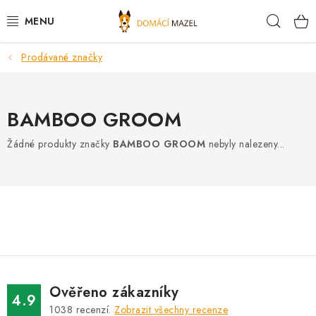
Přejít
Hleda
na
obsah
Prodávané značky
DOPORUČUJEME
VÝPRODEJ SKLADU
BAMBOO GROOM
PSI
Žádné produkty značky
BAMBOO GROOM
nebyly nalezeny...
KOČKY
KONĚ
PRO CHOVATELE
NOVINKY
Ověřeno zákazníky
4.9
1038
recenzí.
Zobrazit všechny recenze