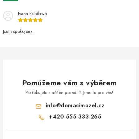
AKCE
Ivana Kubíková
OSTATNÍ
Jsem spokojena.
PETLOVER
HODNOCENÍ OBCHODU
DOPRAVA PO OSTRAVĚ, HLUČÍNĚ A OKOLÍ
Pomůžeme vám s výběrem
Kontakt
Možnosti dopravy
Hodnocení obchodu
Obchodní podmínky
Zásady zpracování osobních údajů
Potřebujete s něčím poradit? Jsme tu pro vás!
Věrnostní slevy
info
@
domacimazel.cz
+420 555 333 265