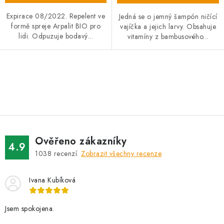
Expirace 08/2022. Repelent ve
Jedná se o jemný šampón ničící
formě spreje Arpalit BIO pro
vajíčka a jejich larvy. Obsahuje
lidi. Odpuzuje bodavý...
vitamíny z bambusového...
O
v
l
á
d
Ověřeno zákazníky
a
4.9
1038
recenzí.
Zobrazit všechny recenze
c
í
Ivana Kubíková
p
r
v
Jsem spokojena.
k