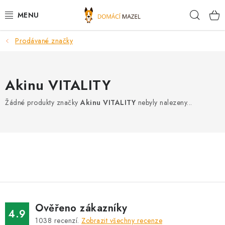
Přejít
Hleda
na
obsah
Prodávané značky
DOPORUČUJEME
VÝPRODEJ SKLADU
Akinu VITALITY
PSI
Žádné produkty značky
Akinu VITALITY
nebyly nalezeny...
KOČKY
KONĚ
PRO CHOVATELE
NOVINKY
Ověřeno zákazníky
4.9
1038
recenzí.
Zobrazit všechny recenze