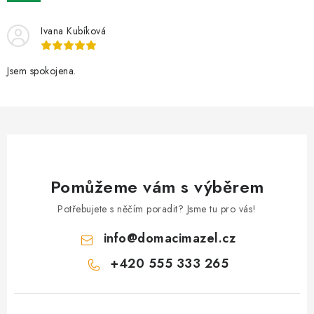
AKCE
Ivana Kubíková
OSTATNÍ
Jsem spokojena.
PETLOVER
HODNOCENÍ OBCHODU
DOPRAVA PO OSTRAVĚ, HLUČÍNĚ A OKOLÍ
Pomůžeme vám s výběrem
Kontakt
Možnosti dopravy
Hodnocení obchodu
Obchodní podmínky
Zásady zpracování osobních údajů
Potřebujete s něčím poradit? Jsme tu pro vás!
Věrnostní slevy
info
@
domacimazel.cz
+420 555 333 265