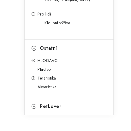
Pro lidi
Kloubní výživa
Ostatní
HLODAVCI
Ptactvo
Teraristika
Akvaristika
PetLover