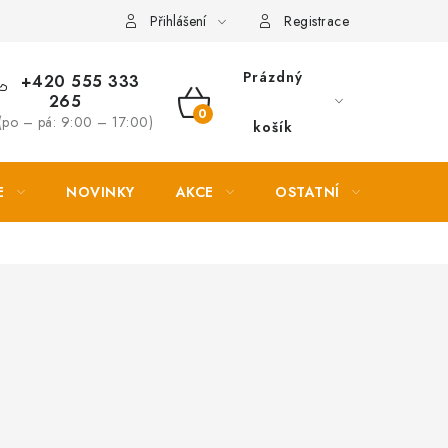
Věrnostní slevy
Přihlášení
Registrace
Prázdný
+420 555 333
265
NÁKUPNÍ
(po – pá: 9:00 – 17:00)
košík
KOŠÍK
E
NOVINKY
AKCE
OSTATNÍ
PETL