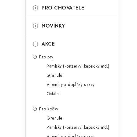
p
PRO CHOVATELE
a
n
NOVINKY
e
AKCE
l
Pro psy
Pamlsky (konzervy, kapsičky atd.)
Granule
Vitamíny a doplňky stravy
Ostatní
Pro kočky
Granule
Pamlsky (konzervy, kapsičky atd.)
Vitamíny a doplňky stravy