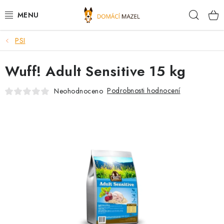
Přejít
Hleda
na
obsah
PSI
DOPORUČUJEME
Wuff! Adult Sensitive 15 kg
VÝPRODEJ SKLADU
Podrobnosti hodnocení
Neohodnoceno
PSI
KOČKY
KONĚ
PRO CHOVATELE
NOVINKY