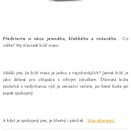
AKCE
OSTATNÍ
PETLOVER
Představte si něco jemného, křehkého a voňavého.
Co
vidíte? My šťavnaté krůtí maso.
HODNOCENÍ OBCHODU
DOPRAVA PO OSTRAVĚ, HLUČÍNĚ A OKOLÍ
Věděli jste, že krůtí maso je jedno z nejzdravějších? Jemné krůtí je
Kontakt
Možnosti dopravy
Hodnocení obchodu
jako dělané pro chlupáče s citlivým žaludkem. Šťavnatá krůta
společně s nadýchanou rýží je senzační večeře, po které bude psí
Obchodní podmínky
Zásady zpracování osobních údajů
pupek spokojený.
Věrnostní slevy
A když je spokojený pes, je šťastný i páníček.
Více informací