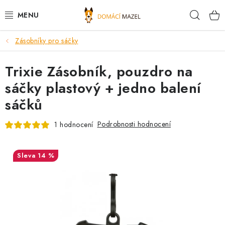
Přejít
Hleda
na
obsah
Zásobníky pro sáčky
DOPORUČUJEME
Trixie Zásobník, pouzdro na
VÝPRODEJ SKLADU
sáčky plastový + jedno balení
PSI
sáčků
KOČKY
Podrobnosti hodnocení
1 hodnocení
KONĚ
14 %
PRO CHOVATELE
NOVINKY