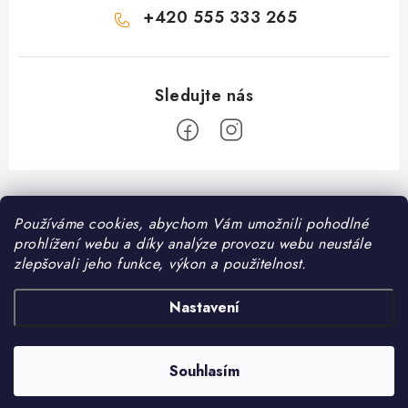
+420 555 333 265
Z
á
Používáme cookies, abychom Vám umožnili pohodlné
Informace pro vás
p
prohlížení webu a díky analýze provozu webu neustále
a
Kontakt
zlepšovali jeho funkce, výkon a použitelnost.
❤️ Oblíbené kategorie
t
Možnosti dopravy
í
Granule pro psy
Nastavení
Facebook
Hodnocení obchodu
Granule pro kočky
Obchodní podmínky
Souhlasím
Copyright 2026
DomaciMazel.cz
. Všechna práva vyhrazena.
Vytvořil Shoptet
Zásady zpracování osobních údajů