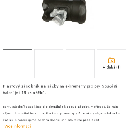
AKCE
OSTATNÍ
PETLOVER
HODNOCENÍ OBCHODU
DOPRAVA PO OSTRAVĚ, HLUČÍNĚ A OKOLÍ
+ další (1)
Kontakt
Možnosti dopravy
Hodnocení obchodu
Obchodní podmínky
Zásady zpracování osobních údajů
Plastový zásobník na sáčky
na exkrementy pro psy. Součástí
balení je i
15 ks sáčků.
Věrnostní slevy
Barvu zásobníku zasíláme
dle aktuální skladové zásoby
, v případě, že máte
zájem o konkrétní barvu, napište to do poznámky
v 3. kroku v objednávkovém
košíku
. Upozorňujeme, že doba dodání se tímto
může prodloužit.
Více informací