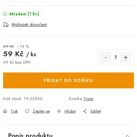
(1 ks)
Skladem
Možnosti doručení
69 Kč
–14 %
59 Kč
/ ks
49 Kč bez DPH
Měrná cena:
PŘIDAT DO KOŠÍKU
Kód zboží:
TR-22846
Značka:
Trixie
Tisk
Zeptat se
Hlídat
Sdílet
Popis produktu