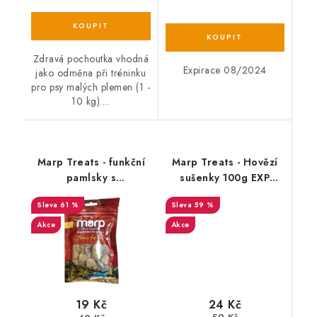
Zdravá pochoutka vhodná
Expirace 08/2024
jako odměna při tréninku
pro psy malých plemen (1 -
10 kg)....
Marp Treats - funkční
Marp Treats - Hovězí
pamlsky s
sušenky 100g EXP
ostropestřcem 100g
04/08/2023
61 %
59 %
EXP 30/12/2024
Akce
Akce
24 Kč
19 Kč