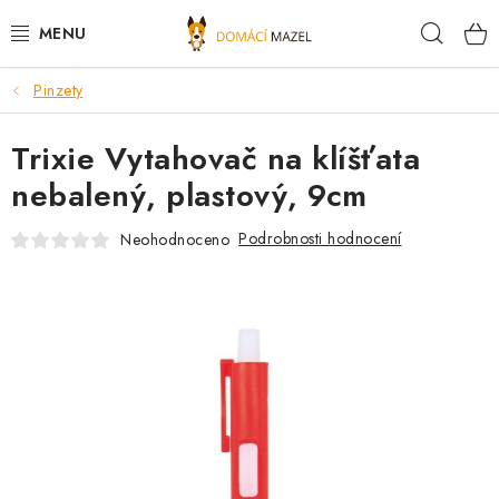
Přejít
Hleda
na
obsah
Pinzety
DOPORUČUJEME
Trixie Vytahovač na klíšťata
VÝPRODEJ SKLADU
nebalený, plastový, 9cm
PSI
Podrobnosti hodnocení
Neohodnoceno
KOČKY
KONĚ
PRO CHOVATELE
NOVINKY