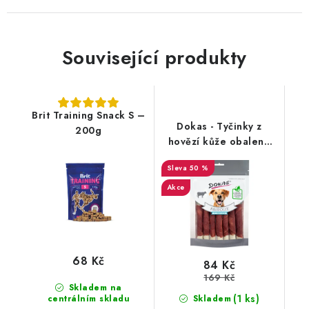
Související produkty
Brit Training Snack S –
Dokas - Tyčinky z
200g
hovězí kůže obalené
hovězím 190g
50 %
Akce
68 Kč
84 Kč
169 Kč
Skladem na
(1 ks)
centrálním skladu
Skladem