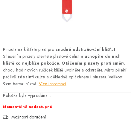
AKCE
OSTATNÍ
PETLOVER
HODNOCENÍ OBCHODU
Pinzeta na klíšťata plast pro
snadné odstraňování klíšťat
.
Stlačením pinzety otevřete plastové čelisti a
uchopíte do nich
DOPRAVA PO OSTRAVĚ, HLUČÍNĚ A OKOLÍ
klíště co nejblíže pokožce
.
Otáčením pinzety proti směru
chodu hodinových ručiček klíště uvolněte a odstraňte. Místo přisátí
pečlivě
zdesinfikujte
a důkladně opláchněte i pinzetu. Velikost:
Kontakt
Možnosti dopravy
Hodnocení obchodu
9cm barva: různá.
Více informací
Obchodní podmínky
Zásady zpracování osobních údajů
Položka byla vyprodána…
Věrnostní slevy
Momentálně nedostupné
Možnosti doručení