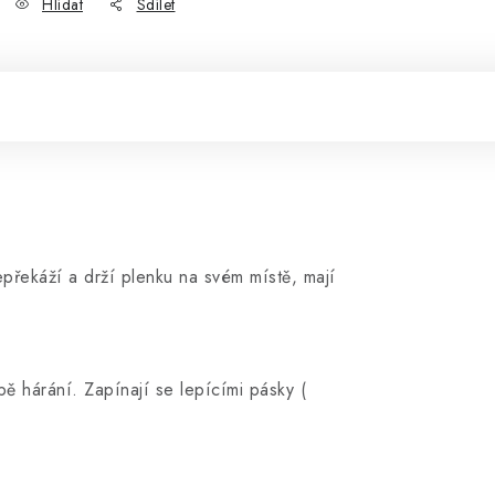
Hlídat
Sdílet
epřekáží a drží plenku na svém místě, mají
bě hárání. Zapínají se lepícími pásky (