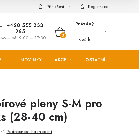
Věrnostní slevy
Přihlášení
Registrace
Prázdný
+420 555 333
265
NÁKUPNÍ
(po – pá: 9:00 – 17:00)
košík
KOŠÍK
E
NOVINKY
AKCE
OSTATNÍ
PETL
pírové pleny S-M pro
ks (28-40 cm)
Podrobnosti hodnocení
ní