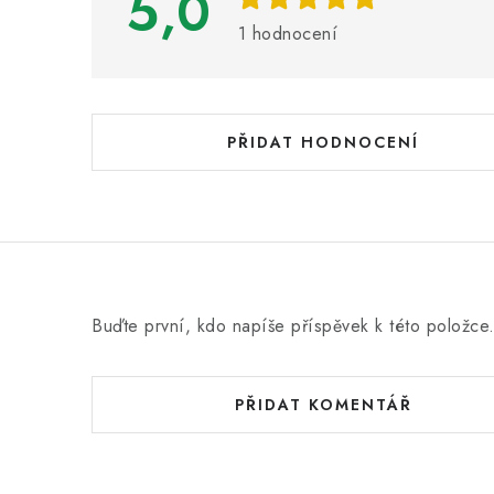
5,0
s
1 hodnocení
h
o
d
PŘIDAT HODNOCENÍ
n
o
c
e
n
Buďte první, kdo napíše příspěvek k této položce
í
PŘIDAT KOMENTÁŘ