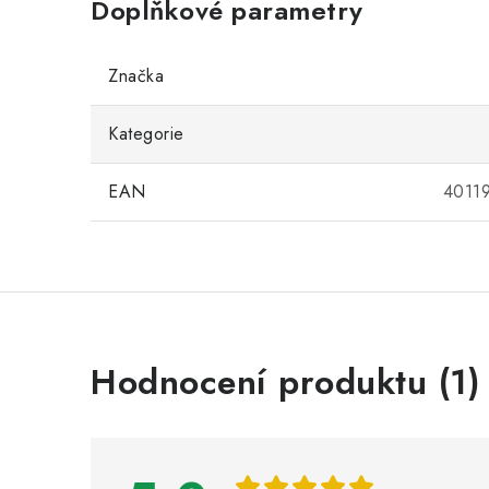
Doplňkové parametry
Značka
Kategorie
EAN
4011
V
Hodnocení produktu (1)
ý
p
i