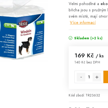
Velmi pohodlné a
ekol
břicha jsou s pružným 
svém místě, mají otvor
Více informací
Skladem
(>2 ks)
169 Kč
/ ks
140 Kč bez DPH
Měrná cena:
Kód zboží:
TR23632