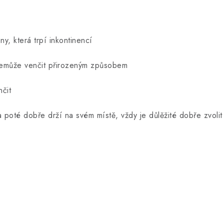
y, která trpí inkontinencí
nemůže venčit přirozeným způsobem
čit
 poté dobře drží na svém místě, vždy je důlěžité dobře zvolit 