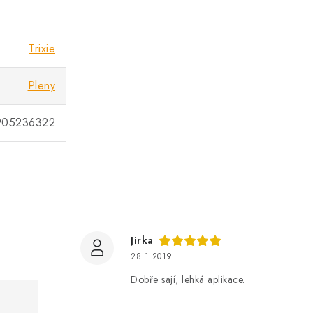
Trixie
Pleny
905236322
Jirka
28.1.2019
Dobře sají, lehká aplikace.