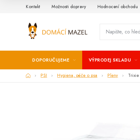
Přejít
Kontakt
Možnosti dopravy
Hodnocení obchodu
na
obsah
DOPORUČUJEME
VÝPRODEJ SKLADU
Domů
PSI
Hygiena, péče o psa
Pleny
Trixi