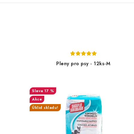
Pleny pro psy - 12ks-M
17 %
Akce
Úklid skladu!