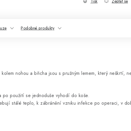
Tisk
Zeptat se
kuze
Podobné produkty
 kolem nohou a břicha jsou s pružným lemem, který neškrtí, n
 a po použití se jednoduše vyhodí do koše.
řebují stálé teplo, k zábránění vzniku infekce po operaci, v do