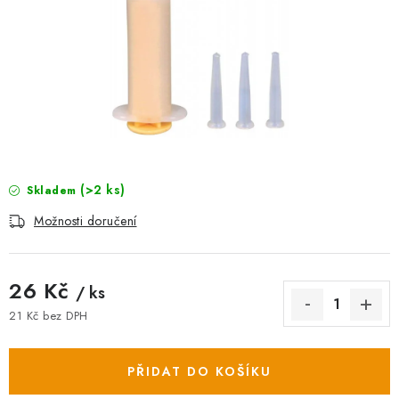
AKCE
OSTATNÍ
PETLOVER
HODNOCENÍ OBCHODU
DOPRAVA PO OSTRAVĚ, HLUČÍNĚ A OKOLÍ
(>2 ks)
Skladem
Možnosti doručení
Kontakt
Možnosti dopravy
Hodnocení obchodu
Obchodní podmínky
Zásady zpracování osobních údajů
26 Kč
/ ks
Věrnostní slevy
21 Kč bez DPH
Měrná cena:
PŘIDAT DO KOŠÍKU