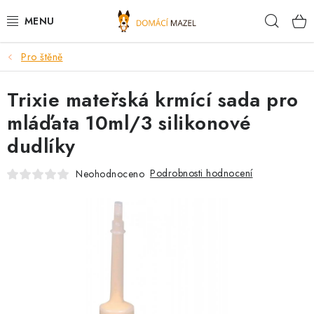
Přejít
Hleda
na
obsah
Pro štěně
DOPORUČUJEME
Trixie mateřská krmící sada pro
VÝPRODEJ SKLADU
mláďata 10ml/3 silikonové
PSI
dudlíky
KOČKY
Podrobnosti hodnocení
Neohodnoceno
KONĚ
PRO CHOVATELE
NOVINKY