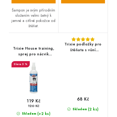
Šampon je svým přírodním
složením velmi šetný k
jemné a citlivé pokožce od
štěňat.
Trixie podložky pro
Trixie House training,
štěňata s vůní
sprej pro nácvik
levandule - pleny 7ks
hygieny 175 ml
40 x 60 cm
5 %
68 Kč
119 Kč
126 Kč
(2 ks)
Skladem
(>2 ks)
Skladem