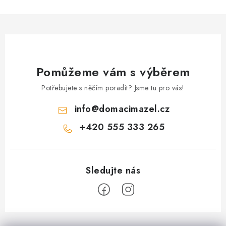
Pomůžeme vám s výběrem
Potřebujete s něčím poradit? Jsme tu pro vás!
info
@
domacimazel.cz
+420 555 333 265
Z