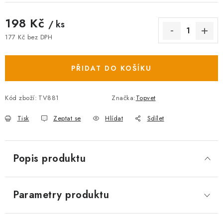
198 Kč
/ ks
177 Kč bez DPH
Měrná cena:
PŘIDAT DO KOŠÍKU
Kód zboží:
TV881
Značka:
Topvet
Tisk
Zeptat se
Hlídat
Sdílet
Popis produktu
Parametry produktu