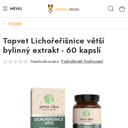
Přejít
Hleda
na
obsah
Imunita
DOPORUČUJEME
Topvet Lichořeřišnice větší
VÝPRODEJ SKLADU
bylinný extrakt - 60 kapslí
PSI
Podrobnosti hodnocení
Neohodnoceno
KOČKY
KONĚ
PRO CHOVATELE
NOVINKY