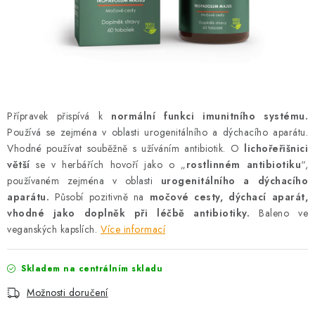
AKCE
OSTATNÍ
PETLOVER
HODNOCENÍ OBCHODU
Přípravek přispívá k
normální funkci imunitního systému.
Používá se zejména v oblasti urogenitálního a dýchacího aparátu.
DOPRAVA PO OSTRAVĚ, HLUČÍNĚ A OKOLÍ
Vhodné používat souběžně s užíváním antibiotik. O
lichořeřišnici
větší
se v herbářích hovoří jako o „
rostlinném antibiotiku
“,
používaném zejména v oblasti
urogenitálního a dýchacího
Kontakt
Možnosti dopravy
Hodnocení obchodu
aparátu.
Působí pozitivně na
močové cesty, dýchací aparát,
Obchodní podmínky
Zásady zpracování osobních údajů
vhodné jako doplněk při léčbě antibiotiky.
Baleno ve
veganských kapslích.
Více informací
Věrnostní slevy
Skladem na centrálním skladu
Možnosti doručení