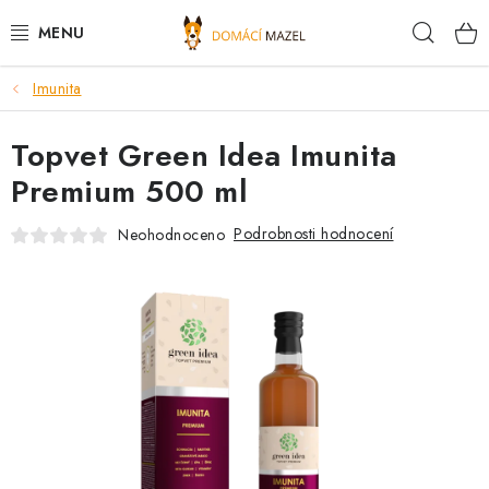
Přejít
Hleda
na
obsah
Imunita
DOPORUČUJEME
Topvet Green Idea Imunita
VÝPRODEJ SKLADU
Premium 500 ml
PSI
Podrobnosti hodnocení
Neohodnoceno
KOČKY
KONĚ
PRO CHOVATELE
NOVINKY