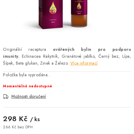
AKCE
OSTATNÍ
PETLOVER
HODNOCENÍ OBCHODU
Originální receptura
ověřených bylin pro podporu
imunity.
Echinacea Rakytník, Granátové jablko, Černý bez, Lípa,
DOPRAVA PO OSTRAVĚ, HLUČÍNĚ A OKOLÍ
Šípek, Beta glukan, Zinek a Železo.
Více informací
Položka byla vyprodána…
Kontakt
Možnosti dopravy
Hodnocení obchodu
Momentálně nedostupné
Obchodní podmínky
Zásady zpracování osobních údajů
Možnosti doručení
Věrnostní slevy
298 Kč
/ ks
266 Kč bez DPH
Měrná cena: