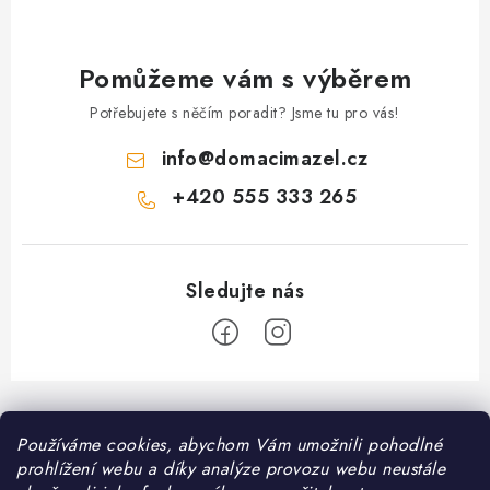
Pomůžeme vám s výběrem
Potřebujete s něčím poradit? Jsme tu pro vás!
info
@
domacimazel.cz
+420 555 333 265
Z
á
Používáme cookies, abychom Vám umožnili pohodlné
Informace pro vás
p
prohlížení webu a díky analýze provozu webu neustále
a
Kontakt