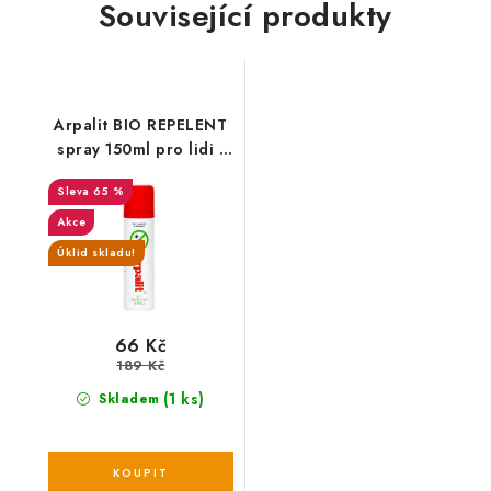
Související produkty
Arpalit BIO REPELENT
spray 150ml pro lidi -
150 ml
65 %
Akce
Úklid skladu!
66 Kč
189 Kč
(1 ks)
Skladem