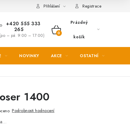
Věrnostní slevy
Přihlášení
Registrace
Prázdný
+420 555 333
265
NÁKUPNÍ
(po – pá: 9:00 – 17:00)
košík
KOŠÍK
E
NOVINKY
AKCE
OSTATNÍ
PETL
Moser 1400
Podrobnosti hodnocení
oceno
na…