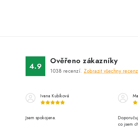
Ověřeno zákazníky
4.9
1038
recenzí.
Zobrazit všechny recen
Ivana Kubíková
Ma
Jsem spokojena.
Doporučuji
co jsem ch