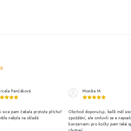
ze
rcela Penčáková
Monika M.
 sice jsem čekala protože příchuť
Obchod doporučuji, balík měl sis
těla nebyla na skladě
zpoždění, ale omluvili se a napsal
konzervami pro kočky jsem také s
chutnají.