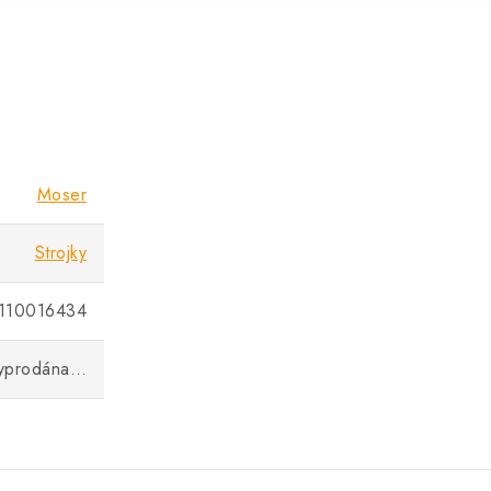
Moser
Strojky
110016434
vyprodána…