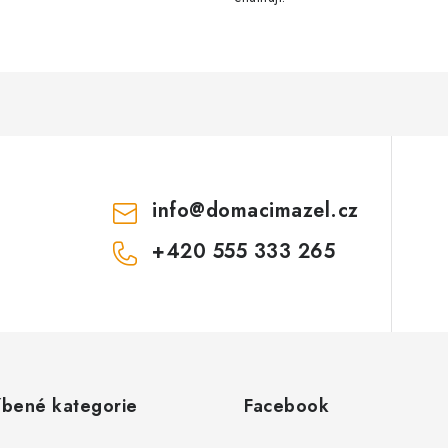
info
@
domacimazel.cz
+420 555 333 265
íbené kategorie
Facebook