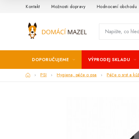
Přejít
Kontakt
Možnosti dopravy
Hodnocení obchodu
na
obsah
DOPORUČUJEME
VÝPRODEJ SKLADU
Domů
PSI
Hygiena, péče o psa
Péče o srst a kůž