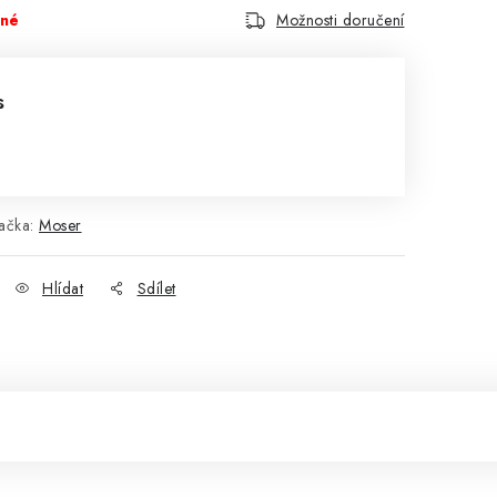
pné
Možnosti doručení
s
ačka:
Moser
Hlídat
Sdílet