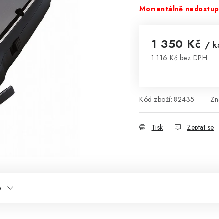
Momentálně nedostu
1 350 Kč
/ k
1 116 Kč bez DPH
Měrná cena:
Kód zboží:
82435
Zn
Tisk
Zeptat se
e