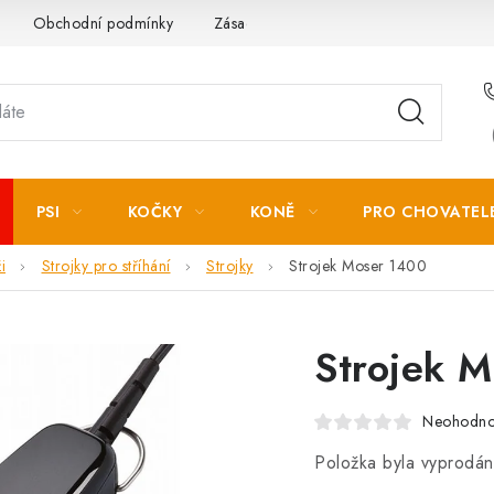
Obchodní podmínky
Zásady zpracování osobních údajů
PSI
KOČKY
KONĚ
PRO CHOVATEL
i
Strojky pro stříhání
Strojky
Strojek Moser 1400
Strojek 
Neohodn
Položka byla vyprodá