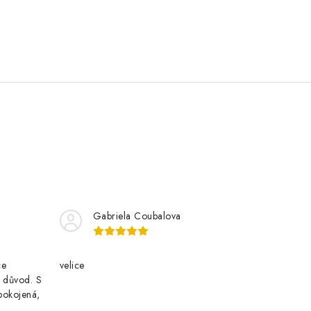
Gabriela Coubalova
ce
velice
i důvod. S
pokojená,