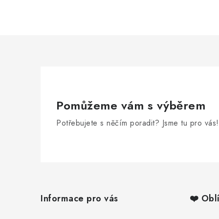
Pomůžeme vám s výběrem
Potřebujete s něčím poradit? Jsme tu pro vás!
Z
á
Informace pro vás
❤️ Obl
p