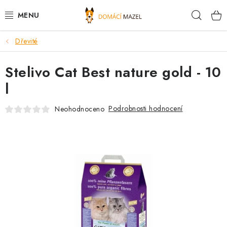
Přejít
Hleda
na
obsah
Dřevité
DOPORUČUJEME
Stelivo Cat Best nature gold - 10
VÝPRODEJ SKLADU
l
PSI
Podrobnosti hodnocení
Neohodnoceno
KOČKY
KONĚ
PRO CHOVATELE
NOVINKY