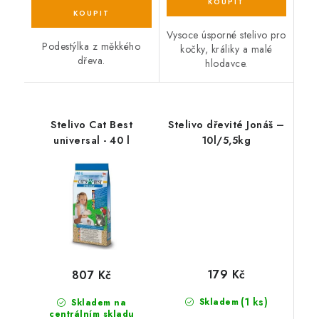
Vysoce úsporné stelivo pro
Podestýlka z měkkého
kočky, králiky a malé
dřeva.
hlodavce.
Stelivo Cat Best
Stelivo dřevité Jonáš –
universal - 40 l
10l/5,5kg
179 Kč
807 Kč
(1 ks)
Skladem
Skladem na
centrálním skladu