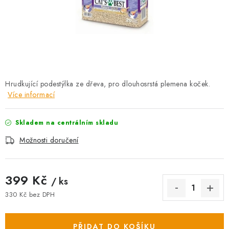
AKCE
OSTATNÍ
PETLOVER
HODNOCENÍ OBCHODU
Hrudkující podestýlka ze dřeva, pro dlouhosrstá plemena koček.
Více informací
DOPRAVA PO OSTRAVĚ, HLUČÍNĚ A OKOLÍ
Skladem na centrálním skladu
Kontakt
Možnosti dopravy
Hodnocení obchodu
Možnosti doručení
Obchodní podmínky
Zásady zpracování osobních údajů
Věrnostní slevy
399 Kč
/ ks
330 Kč bez DPH
Měrná cena:
PŘIDAT DO KOŠÍKU