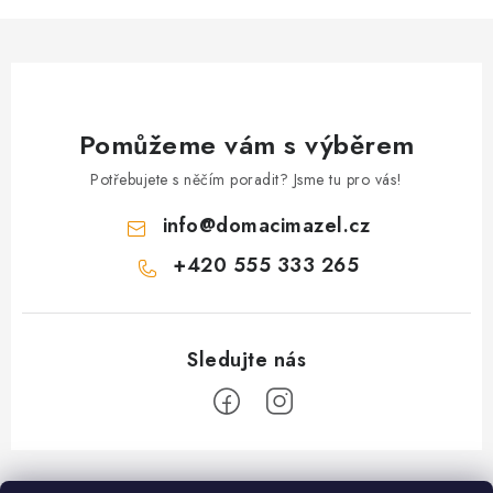
Pomůžeme vám s výběrem
Potřebujete s něčím poradit? Jsme tu pro vás!
info
@
domacimazel.cz
+420 555 333 265
Z