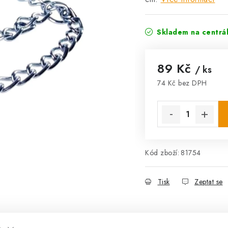
Skladem na centrá
89 Kč
/ ks
74 Kč bez DPH
Měrná cena:
Kód zboží:
81754
Tisk
Zeptat se