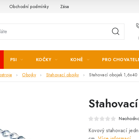
Obchodní podmínky
Zásady zpracování osobních údajů
PSI
KOČKY
KONĚ
PRO CHOVATEL
ostroje
Obojky
Stahovací obojky
Stahovací obojek 1,6x40
Stahovac
Neohodn
Kovový stahovací jedn
cm.
Více informací