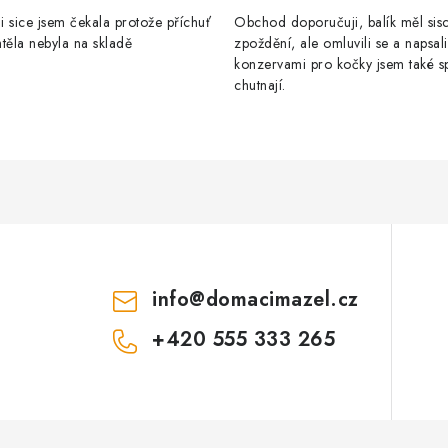
 sice jsem čekala protože příchuť
Obchod doporučuji, balík měl sis
těla nebyla na skladě
zpoždění, ale omluvili se a napsal
konzervami pro kočky jsem také s
chutnají.
info
@
domacimazel.cz
+420 555 333 265