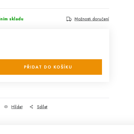
lním skladu
Možnosti doručení
PŘIDAT DO KOŠÍKU
Hlídat
Sdílet