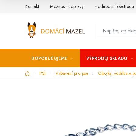
Přejít
Kontakt
Možnosti dopravy
Hodnocení obchodu
na
obsah
DOPORUČUJEME
VÝPRODEJ SKLADU
Domů
PSI
Vybavení pro psa
Obojky, vodítka a p