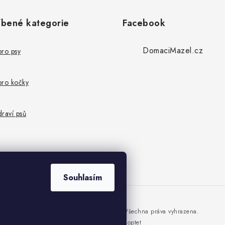
íbené kategorie
Facebook
DomaciMazel.cz
pro psy
pro kočky
raví psů
Souhlasím
Copyright 2026
DomaciMazel.cz
. Všechna práva vyhrazena.
Vytvořil Shoptet