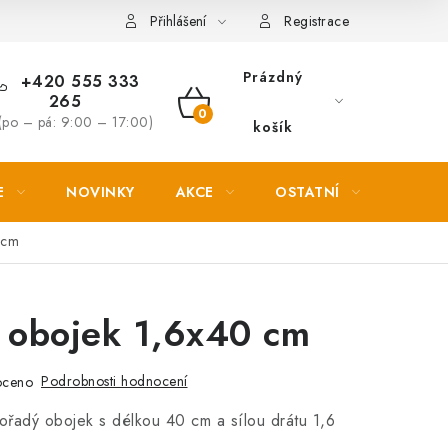
Věrnostní slevy
Přihlášení
Registrace
Prázdný
+420 555 333
265
NÁKUPNÍ
(po – pá: 9:00 – 17:00)
košík
KOŠÍK
E
NOVINKY
AKCE
OSTATNÍ
PETL
 cm
í obojek 1,6x40 cm
Podrobnosti hodnocení
oceno
ořadý obojek s délkou 40 cm a sílou drátu 1,6