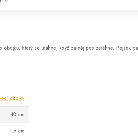
e
 obojku, který se utáhne, když za něj pes zatáhne. Pejsek pa
vací obojky
40 cm
1,6 cm