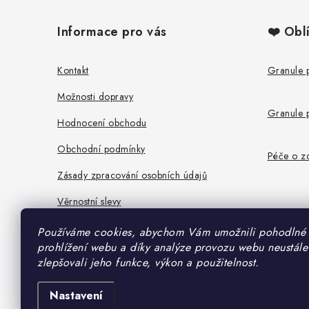
á
Informace pro vás
❤️ Obl
p
a
Kontakt
Granule 
t
Možnosti dopravy
Granule 
í
Hodnocení obchodu
Obchodní podmínky
Péče o zd
Zásady zpracování osobních údajů
Věrnostní slevy
Používáme cookies, abychom Vám umožnili pohodlné
prohlížení webu a díky analýze provozu webu neustále
zlepšovali jeho funkce, výkon a použitelnost.
Nastavení