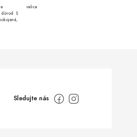
ce
velice
i důvod. S
pokojená,