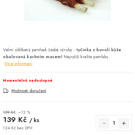
AKCE
OSTATNÍ
PETLOVER
HODNOCENÍ OBCHODU
Velmi oblíbený pamlsek české výroby -
tyčinka z buvolí kůže
obalovaná kachním masem!
Nejvyšší kvalita pamlsku.
DOPRAVA PO OSTRAVĚ, HLUČÍNĚ A OKOLÍ
Více informací
Kontakt
Možnosti dopravy
Hodnocení obchodu
Momentálně nedostupné
Obchodní podmínky
Zásady zpracování osobních údajů
Možnosti doručení
Věrnostní slevy
159 Kč
–12 %
139 Kč
/ ks
124 Kč bez DPH
Měrná cena: