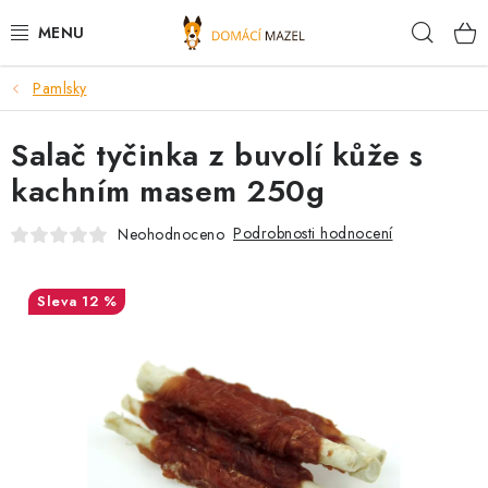
Přejít
Hleda
na
obsah
Pamlsky
DOPORUČUJEME
Salač tyčinka z buvolí kůže s
VÝPRODEJ SKLADU
kachním masem 250g
PSI
Podrobnosti hodnocení
Neohodnoceno
KOČKY
12 %
KONĚ
PRO CHOVATELE
NOVINKY