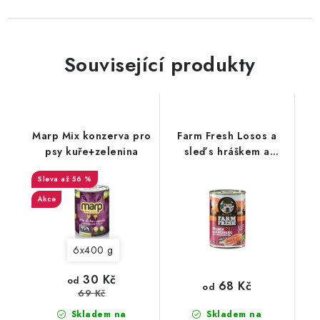
Související produkty
Marp Mix konzerva pro
Farm Fresh Losos a
psy kuře+zelenina
sleď s hráškem a
brusinkami
až 56 %
Akce
6x400 g
30 Kč
od
68 Kč
od
69 Kč
Skladem na
Skladem na