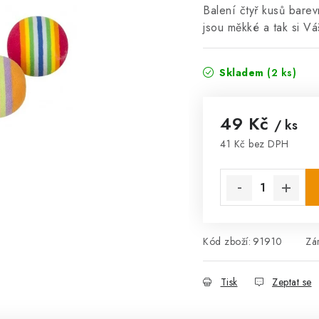
Balení čtyř kusů bare
jsou měkké a tak si V
Skladem
(2 ks)
49 Kč
/ ks
41 Kč bez DPH
Měrná cena:
Kód zboží:
91910
Zá
Tisk
Zeptat se