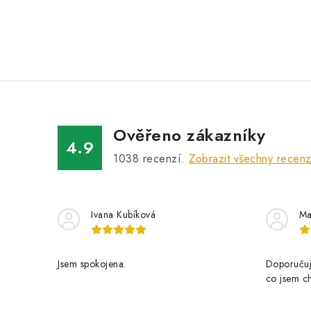
Ověřeno zákazníky
4.9
1038
recenzí.
Zobrazit všechny recen
Ivana Kubíková
Ma
Jsem spokojena.
Doporučuji
co jsem ch