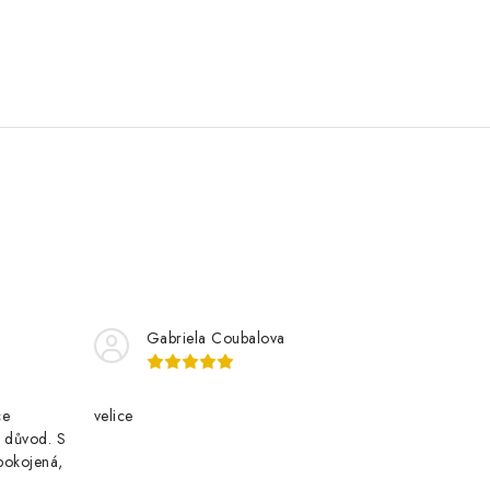
Gabriela Coubalova
ce
velice
i důvod. S
pokojená,