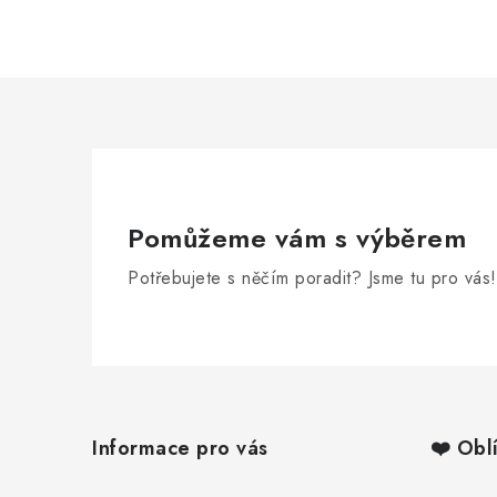
Pomůžeme vám s výběrem
Potřebujete s něčím poradit? Jsme tu pro vás!
Z
á
Informace pro vás
❤️ Obl
p