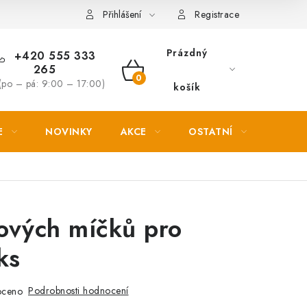
Věrnostní slevy
Přihlášení
Registrace
Prázdný
+420 555 333
265
NÁKUPNÍ
(po – pá: 9:00 – 17:00)
košík
KOŠÍK
E
NOVINKY
AKCE
OSTATNÍ
PETL
ových míčků pro
ks
Podrobnosti hodnocení
oceno