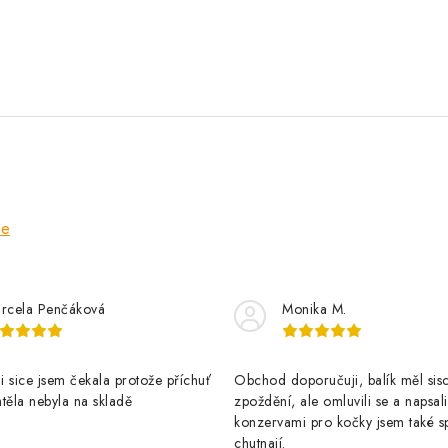
ze
rcela Penčáková
Monika M.
 sice jsem čekala protože příchuť
Obchod doporučuji, balík měl sis
těla nebyla na skladě
zpoždění, ale omluvili se a napsal
konzervami pro kočky jsem také s
chutnají.