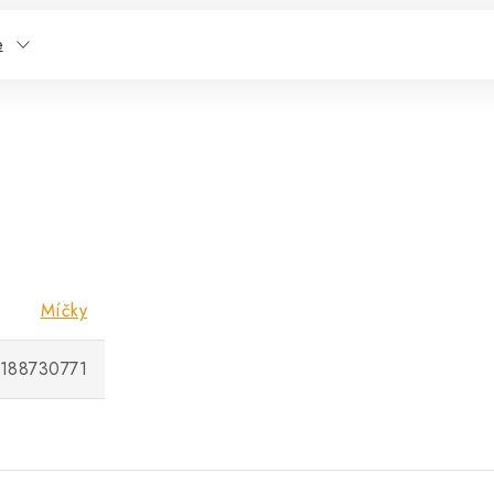
e
Míčky
188730771