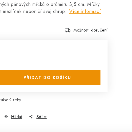
vných pěnových míčků o průměru 3,5 cm. Míčky
áš mazlíček neponičí svůj chrup.
Více informací
Možnosti doručení
PŘIDAT DO KOŠÍKU
ruka
:
2 roky
Hlídat
Sdílet