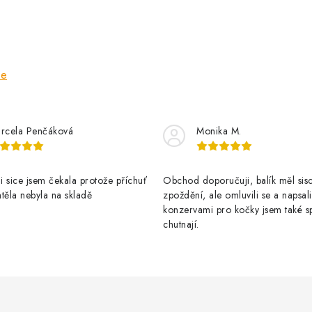
ze
rcela Penčáková
Monika M.
 sice jsem čekala protože příchuť
Obchod doporučuji, balík měl sis
těla nebyla na skladě
zpoždění, ale omluvili se a napsal
konzervami pro kočky jsem také s
chutnají.