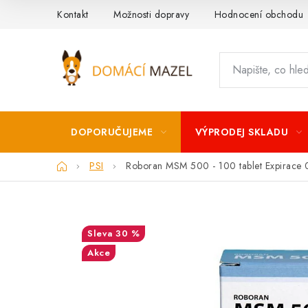
Přejít
Kontakt
Možnosti dopravy
Hodnocení obchodu
na
obsah
DOPORUČUJEME
VÝPRODEJ SKLADU
Domů
PSI
Roboran MSM 500 - 100 tablet
Expirace
30 %
Akce