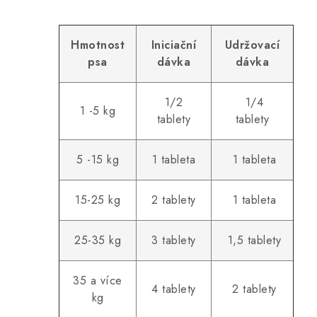
Hmotnost
Iniciační
Udržovací
psa
dávka
dávka
1/2
1/4
1 -5 kg
tablety
tablety
5 -15 kg
1 tableta
1 tableta
15-25 kg
2 tablety
1 tableta
25-35 kg
3 tablety
1,5 tablety
35 a více
4 tablety
2 tablety
kg