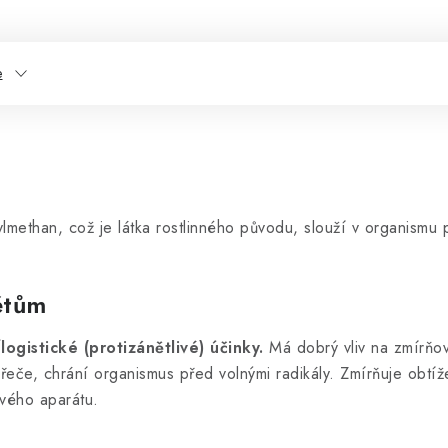
e
than, což je látka rostlinného původu, slouží v organismu p
ětům
logistické (protizánětlivé) účinky.
Má dobrý vliv na zmírňová
 křeče, chrání organismus před volnými radikály. Zmírňuje obt
ového aparátu.