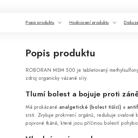
Popis produktu
Hodnocení produktu
Diskuz
Popis produktu
ROBORAN MSM 500 je tabletovaný methylsulfonylme
zdroj organicky vázané síry.
Tlumí bolest a bojuje proti zán
Má prokázané
analgetické (bolest tišící)
a
antif
srsti. Zvyšuje prokrvení orgánů, redukuje svalové
pojivové tkáně, které jsou příčinou bolestí pohyb