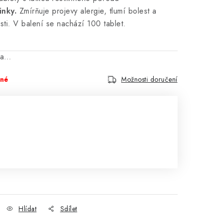
činky.
Zmírňuje projevy alergie, tlumí bolest a
rsti. V balení se nachází 100 tablet.
na…
pné
Možnosti doručení
Hlídat
Sdílet