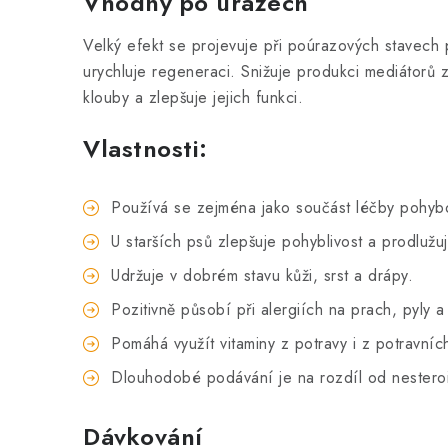
Vhodný po úrazech
Velký efekt se projevuje při poúrazových stavech 
urychluje regeneraci. Snižuje produkci mediátorů 
klouby a zlepšuje jejich funkci.
Vlastnosti:
Používá se zejména jako součást léčby pohybo
U starších psů zlepšuje pohyblivost a prodlužuje
Udržuje v dobrém stavu kůži, srst a drápy.
Pozitivně působí při alergiích na prach, pyly a
Pomáhá využít vitaminy z potravy i z potravníc
Dlouhodobé podávání je na rozdíl od nesteroidn
Dávkování