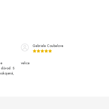
Gabriela Coubalova
ce
velice
i důvod. S
pokojená,