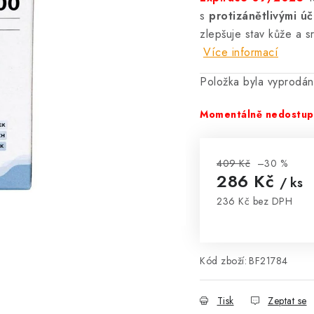
s
protizánětlivými ú
zlepšuje stav kůže a s
Více informací
Položka byla vyprodá
Momentálně nedostu
409 Kč
–30 %
286 Kč
/ ks
236 Kč bez DPH
Měrná cena:
Kód zboží:
BF21784
Tisk
Zeptat se