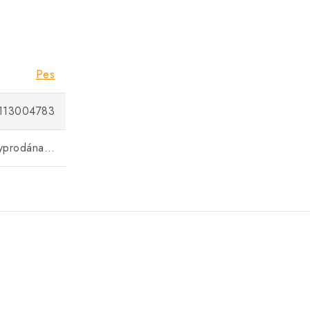
Pes
113004783
vyprodána…
.