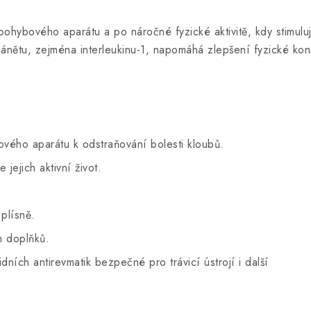
pohybového aparátu a po náročné fyzické aktivitě, kdy stimul
zánětu, zejména interleukinu-1, napomáhá zlepšení fyzické ko
vého aparátu k odstraňování bolesti kloubů.
 jejich aktivní život.
 plísně.
h doplňků.
ích antirevmatik bezpečné pro trávicí ústrojí i další