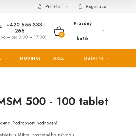
Věrnostní slevy
Přihlášení
Registrace
Prázdný
+420 555 333
265
NÁKUPNÍ
(po – pá: 9:00 – 17:00)
košík
KOŠÍK
E
NOVINKY
AKCE
OSTATNÍ
PETL
MSM 500 - 100 tablet
Podrobnosti hodnocení
oceno
ablety s látkou rostlinného původu