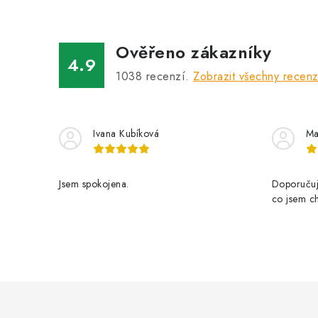
Ověřeno zákazníky
4.9
1038
recenzí.
Zobrazit všechny recen
Ivana Kubíková
Ma
Jsem spokojena.
Doporučuji
co jsem ch