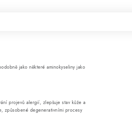
odobně jako některé aminokyseliny jako
ní projevů alergií, zlepšuje stav kůže a
íže, způsobené degenerativními procesy