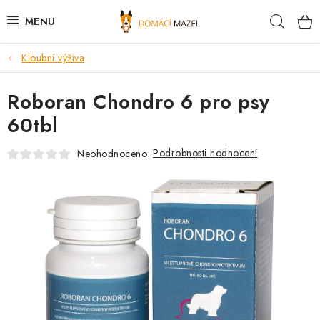
Přejít
Hleda
na
obsah
Kloubní výživa
DOPORUČUJEME
Roboran Chondro 6 pro psy
VÝPRODEJ SKLADU
60tbl
PSI
Podrobnosti hodnocení
Neohodnoceno
KOČKY
KONĚ
PRO CHOVATELE
NOVINKY