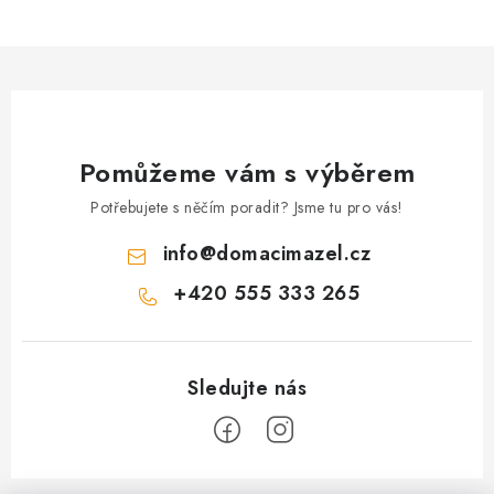
Pomůžeme vám s výběrem
Potřebujete s něčím poradit? Jsme tu pro vás!
info
@
domacimazel.cz
+420 555 333 265
Z