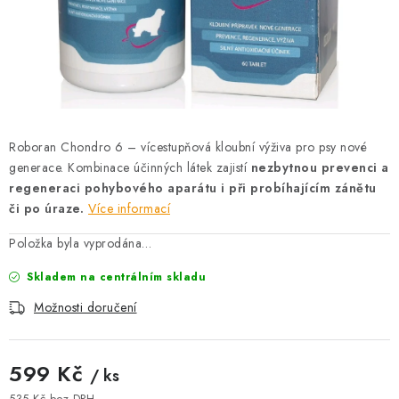
AKCE
OSTATNÍ
PETLOVER
HODNOCENÍ OBCHODU
Roboran Chondro 6 – vícestupňová kloubní výživa pro psy nové
generace. Kombinace účinných látek zajistí
nezbytnou prevenci a
DOPRAVA PO OSTRAVĚ, HLUČÍNĚ A OKOLÍ
regeneraci pohybového aparátu i při probíhajícím zánětu
či po úraze.
Více informací
Kontakt
Možnosti dopravy
Hodnocení obchodu
Položka byla vyprodána…
Obchodní podmínky
Zásady zpracování osobních údajů
Skladem na centrálním skladu
Věrnostní slevy
Možnosti doručení
599 Kč
/ ks
535 Kč bez DPH