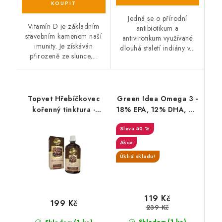
Jedná se o přírodní
Vitamín D je základním
antibiotikum a
stavebním kamenem naší
antivirotikum využívané
imunity. Je získáván
dlouhá staletí indiány v...
přirozeně ze slunce,...
Topvet Hřebíčkovec
Green Idea Omega 3 -
kořenný tinktura -
18% EPA, 12% DHA, 60
kapky 100 ml
gelových kapslí
50 %
Akce
Úklid skladu!
119 Kč
199 Kč
239 Kč