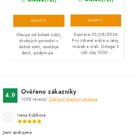
(1 ks)
(1 ks)
Skladem
Skladem
Expirace 03/08/2024
Ulevuje od bolesti zubů,
Pro zdravé srdce a cévy,
drobných poranění v
mozek a zrak. Omega 3
dutině ústní, osvěžuje
rybí olej 1000...
dech, podporuje...
Ověřeno zákazníky
4.9
1038
recenzí.
Zobrazit všechny recenze
Ivana Kubíková
Jsem spokojena.