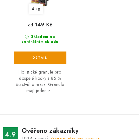
4 kg
149 Kč
od
Skladem na
centrálním skladu
Holistické granule pro
dospělé kočky s 85 %
čerstvého masa. Granule
mají jeden z...
Ověřeno zákazníky
4.9
1038
recenzí.
Zobrazit všechny recenze