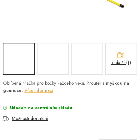
AKCE
OSTATNÍ
PETLOVER
HODNOCENÍ OBCHODU
+ další (1)
DOPRAVA PO OSTRAVĚ, HLUČÍNĚ A OKOLÍ
Oblíbená hračka pro kočky každého věku. Proutek s
Kontakt
Možnosti dopravy
Hodnocení obchodu
myškou na
gumičce.
Více informací
Obchodní podmínky
Zásady zpracování osobních údajů
Věrnostní slevy
Skladem na centrálním skladu
Možnosti doručení