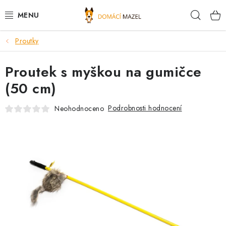
Přejít
Hleda
na
obsah
Proutky
DOPORUČUJEME
Proutek s myškou na gumičce
VÝPRODEJ SKLADU
(50 cm)
PSI
Podrobnosti hodnocení
Neohodnoceno
KOČKY
KONĚ
PRO CHOVATELE
NOVINKY