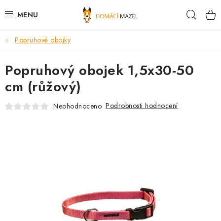
Přejít
Hleda
na
obsah
Popruhové obojky
DOPORUČUJEME
Popruhový obojek 1,5x30-50
VÝPRODEJ SKLADU
cm (růžový)
PSI
Podrobnosti hodnocení
Neohodnoceno
KOČKY
KONĚ
PRO CHOVATELE
NOVINKY