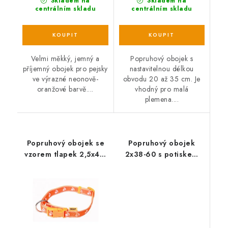
Skladem na
Skladem na
centrálním skladu
centrálním skladu
Velmi měkký, jemný a
Popruhový obojek s
příjemný obojek pro pejsky
nastavitelnou délkou
ve výrazné neonově-
obvodu 20 až 35 cm. Je
oranžové barvě....
vhodný pro malá
plemena....
Popruhový obojek se
Popruhový obojek
vzorem tlapek 2,5x40-
2x38-60 s potiskem
66 (oranžový)
(modrý)