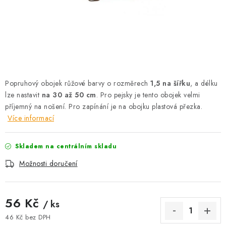
AKCE
OSTATNÍ
PETLOVER
HODNOCENÍ OBCHODU
Popruhový obojek růžové barvy o rozměrech
1,5 na šířku
, a délku
lze nastavit
na 30 až 50 cm
. Pro pejsky je tento obojek velmi
DOPRAVA PO OSTRAVĚ, HLUČÍNĚ A OKOLÍ
příjemný na nošení. Pro zapínání je na obojku plastová přezka.
Více informací
Kontakt
Možnosti dopravy
Hodnocení obchodu
Skladem na centrálním skladu
Obchodní podmínky
Zásady zpracování osobních údajů
Možnosti doručení
Věrnostní slevy
56 Kč
/ ks
46 Kč bez DPH