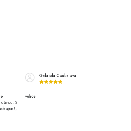
Gabriela Coubalova
ce
velice
i důvod. S
pokojená,