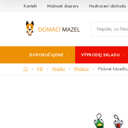
Přejít
Kontakt
Možnosti dopravy
Hodnocení obchodu
na
obsah
DOPORUČUJEME
VÝPRODEJ SKLADU
Domů
PSI
Hračky
Plyšáčci
Plyšové házedlo,