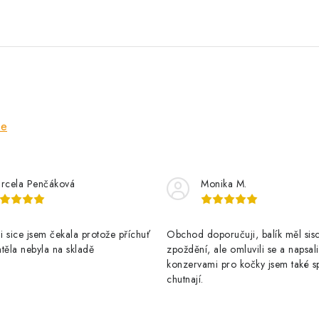
ze
rcela Penčáková
Monika M.
 sice jsem čekala protože příchuť
Obchod doporučuji, balík měl sis
těla nebyla na skladě
zpoždění, ale omluvili se a napsal
konzervami pro kočky jsem také s
chutnají.