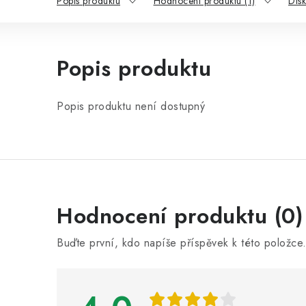
Popis produktu
Hodnocení produktu (1)
Dis
Popis produktu
Popis produktu není dostupný
V
Hodnocení produktu (0)
ý
Buďte první, kdo napíše příspěvek k této položce
p
i
s