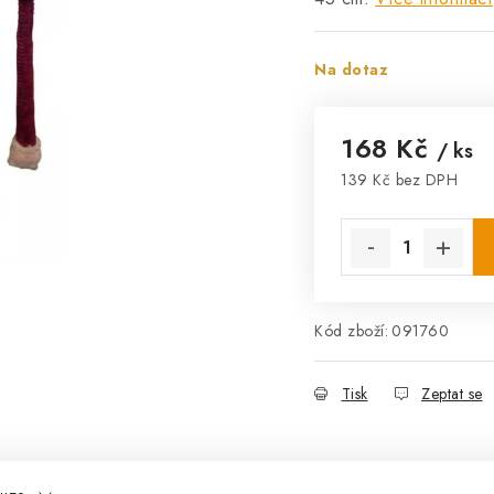
Na dotaz
168 Kč
/ ks
139 Kč bez DPH
Měrná cena:
Kód zboží:
091760
Tisk
Zeptat se