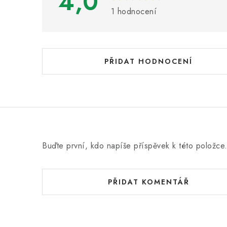
4,0
h
1 hodnocení
o
d
n
PŘIDAT HODNOCENÍ
o
c
e
n
í
Buďte první, kdo napíše příspěvek k této položce
PŘIDAT KOMENTÁŘ