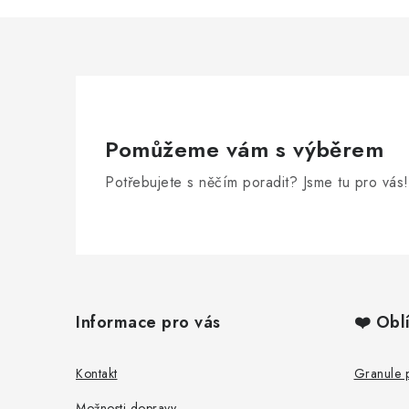
Pomůžeme vám s výběrem
Potřebujete s něčím poradit? Jsme tu pro vás!
Z
á
Informace pro vás
❤️ Obl
p
a
Kontakt
Granule 
Možnosti dopravy