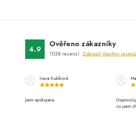
Ověřeno zákazníky
4.9
1038
recenzí.
Zobrazit všechny recen
Ivana Kubíková
Ma
Jsem spokojena.
Doporučuji
co jsem ch