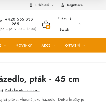
Věrnostní slevy
Přihlášení
Registrace
Prázdný
+420 555 333
265
NÁKUPNÍ
(po – pá: 9:00 – 17:00)
košík
KOŠÍK
E
NOVINKY
AKCE
OSTATNÍ
PETL
ázedlo, pták - 45 cm
Podrobnosti hodnocení
ní
ující ptáka, vhodná jako házedlo. Délka hračky je