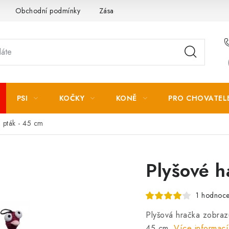
Obchodní podmínky
Zásady zpracování osobních údajů
PSI
KOČKY
KONĚ
PRO CHOVATEL
 pták - 45 cm
Plyšové h
1 hodnoce
Plyšová hračka zobraz
45 cm.
Více informací