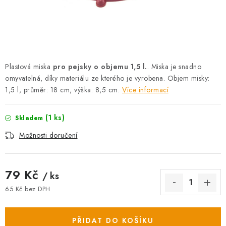
AKCE
OSTATNÍ
PETLOVER
Plastová miska
pro pejsky o objemu 1,5 l.
. Miska je snadno
omyvatelná, díky materiálu ze kterého je vyrobena. Objem misky:
HODNOCENÍ OBCHODU
1,5 l, průměr: 18 cm, výška: 8,5 cm.
Více informací
DOPRAVA PO OSTRAVĚ, HLUČÍNĚ A OKOLÍ
(1 ks)
Skladem
Kontakt
Možnosti dopravy
Hodnocení obchodu
Možnosti doručení
Obchodní podmínky
Zásady zpracování osobních údajů
Věrnostní slevy
79 Kč
/ ks
65 Kč bez DPH
Měrná cena:
PŘIDAT DO KOŠÍKU