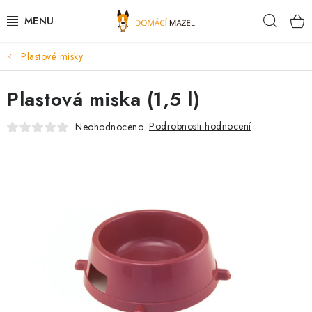
Přejít
Hleda
na
obsah
Plastové misky
DOPORUČUJEME
Plastová miska (1,5 l)
VÝPRODEJ SKLADU
Podrobnosti hodnocení
Neohodnoceno
PSI
KOČKY
KONĚ
PRO CHOVATELE
NOVINKY