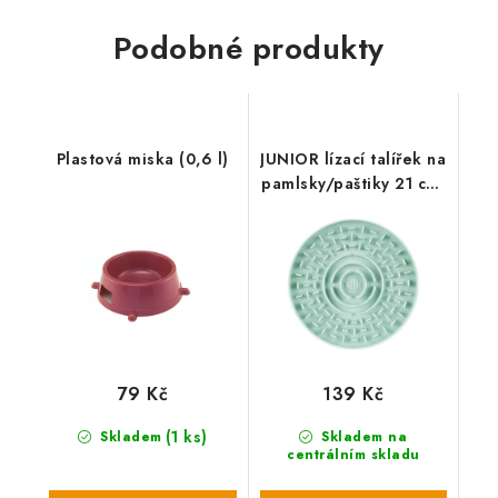
Podobné produkty
Plastová miska (0,6 l)
JUNIOR lízací talířek na
pamlsky/paštiky 21 cm,
mátová
79 Kč
139 Kč
(1 ks)
Skladem
Skladem na
centrálním skladu