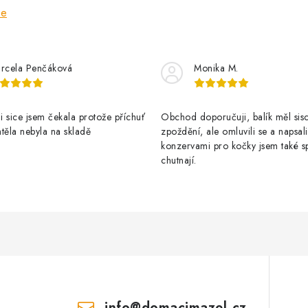
ze
rcela Penčáková
Monika M.
 sice jsem čekala protože příchuť
Obchod doporučuji, balík měl sis
těla nebyla na skladě
zpoždění, ale omluvili se a napsal
konzervami pro kočky jsem také s
chutnají.
info
@
domacimazel.cz