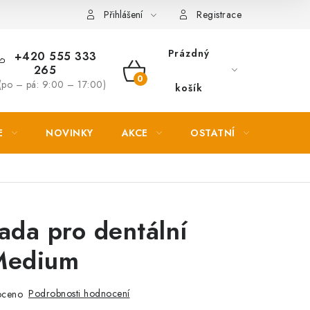
Věrnostní slevy
Přihlášení
Registrace
Prázdný
+420 555 333
265
NÁKUPNÍ
(po – pá: 9:00 – 17:00)
košík
KOŠÍK
E
NOVINKY
AKCE
OSTATNÍ
PETL
ada pro dentální
Medium
Podrobnosti hodnocení
oceno