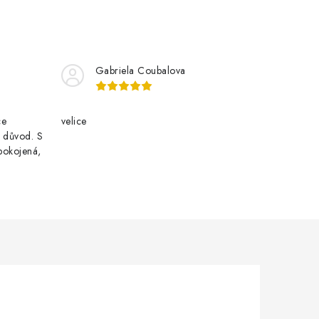
Gabriela Coubalova
ce
velice
i důvod. S
pokojená,