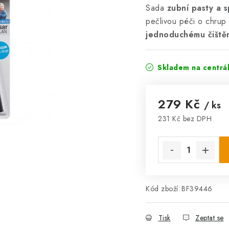
Sada
zubní pasty a 
pečlivou péči o chrup
jednoduchému čištěn
Skladem na centrá
279 Kč
/ ks
231 Kč bez DPH
Měrná cena:
Kód zboží:
BF39446
Tisk
Zeptat se