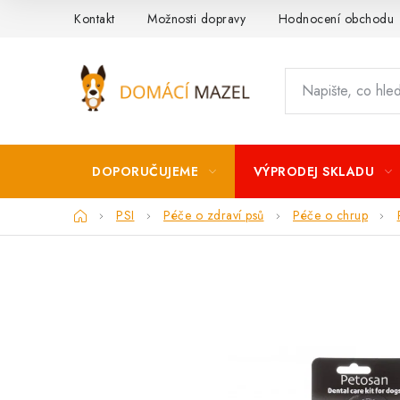
Přejít
Kontakt
Možnosti dopravy
Hodnocení obchodu
na
obsah
DOPORUČUJEME
VÝPRODEJ SKLADU
Domů
PSI
Péče o zdraví psů
Péče o chrup