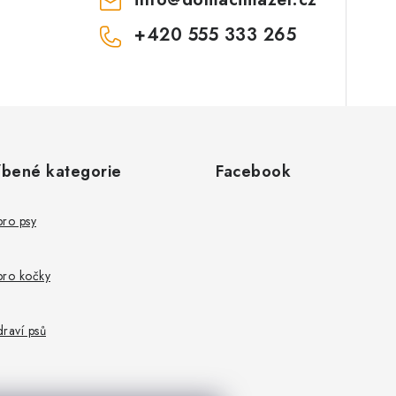
+420 555 333 265
íbené kategorie
Facebook
pro psy
pro kočky
raví psů