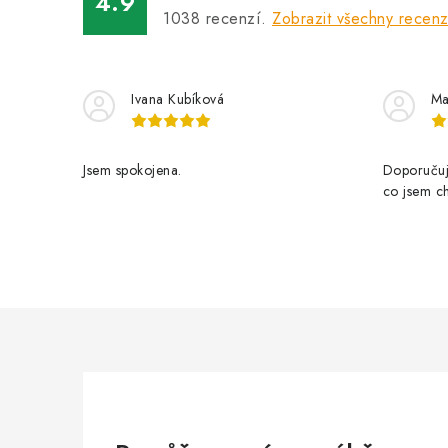
4.9
1038
recenzí.
Zobrazit všechny recen
Ivana Kubíková
Ma
Jsem spokojena.
Doporučuji
co jsem ch