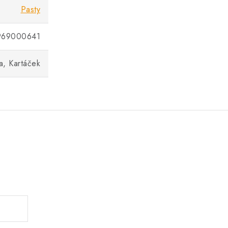
Pasty
969000641
a, Kartáček
.