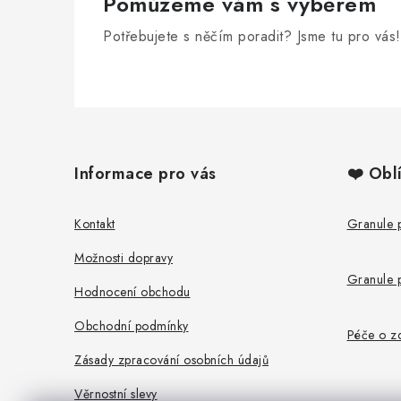
Pomůžeme vám s výběrem
Potřebujete s něčím poradit? Jsme tu pro vás!
Z
á
Informace pro vás
❤️ Obl
p
a
Kontakt
Granule 
t
Možnosti dopravy
Granule 
í
Hodnocení obchodu
Obchodní podmínky
Péče o zd
Zásady zpracování osobních údajů
Věrnostní slevy