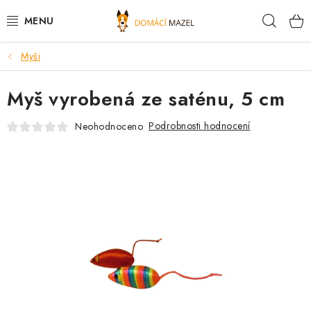
Přejít
Hleda
na
obsah
Myši
DOPORUČUJEME
Myš vyrobená ze saténu, 5 cm
VÝPRODEJ SKLADU
Podrobnosti hodnocení
Neohodnoceno
PSI
KOČKY
KONĚ
PRO CHOVATELE
NOVINKY