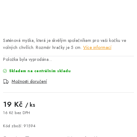
AKCE
OSTATNÍ
PETLOVER
Saténová myška, která je skvělým společníkem pro vaši kočku ve
volných chvílích. Rozměr hračky je 5 cm.
Více informací
HODNOCENÍ OBCHODU
Položka byla vyprodána…
DOPRAVA PO OSTRAVĚ, HLUČÍNĚ A OKOLÍ
Skladem na centrálním skladu
Kontakt
Možnosti doručení
Možnosti dopravy
Hodnocení obchodu
Obchodní podmínky
Zásady zpracování osobních údajů
Věrnostní slevy
19 Kč
/ ks
16 Kč bez DPH
Měrná cena:
Kód zboží:
91594