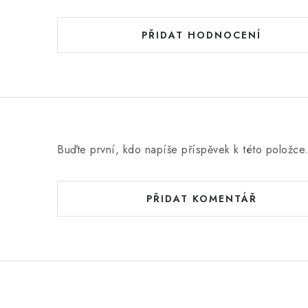
d
n
PŘIDAT HODNOCENÍ
o
c
e
n
í
Buďte první, kdo napíše příspěvek k této položce
PŘIDAT KOMENTÁŘ