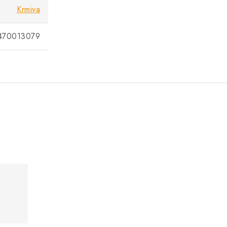
Krmiva
470013079
.