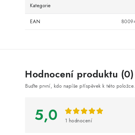
Kategorie
EAN
8009
V
Hodnocení produktu (0)
ý
Buďte první, kdo napíše příspěvek k této položce
p
i
5,0
s
h
1 hodnocení
o