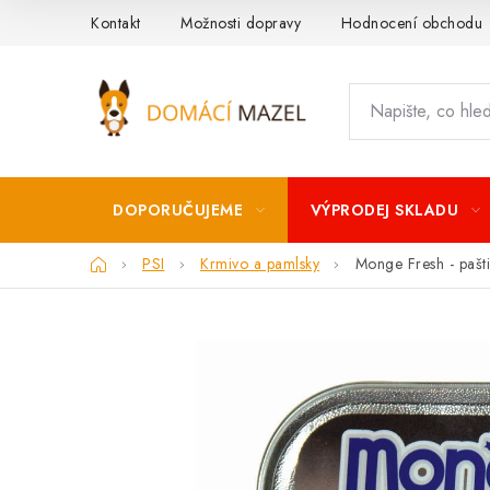
Přejít
Kontakt
Možnosti dopravy
Hodnocení obchodu
na
obsah
DOPORUČUJEME
VÝPRODEJ SKLADU
Domů
PSI
Krmivo a pamlsky
Monge Fresh - pašt