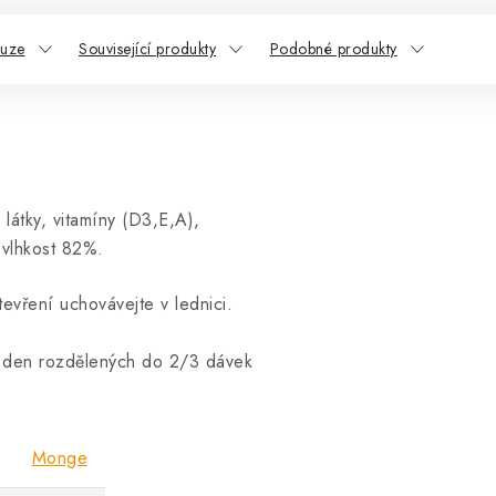
kuze
Související produkty
Podobné produkty
látky, vitamíny (D3,E,A),
 vlhkost 82%.
evření uchovávejte v lednici.
a den rozdělených do 2/3 dávek
Monge