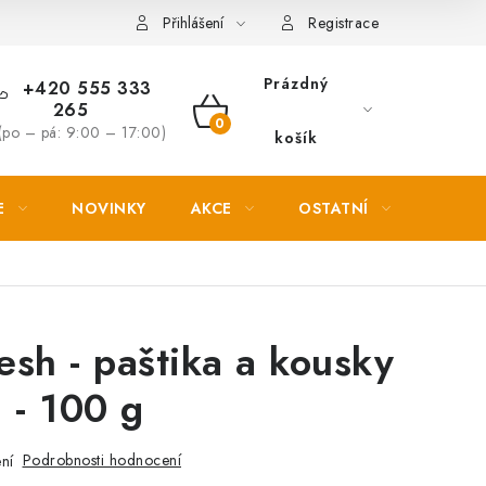
Věrnostní slevy
Přihlášení
Registrace
Prázdný
+420 555 333
265
NÁKUPNÍ
(po – pá: 9:00 – 17:00)
košík
KOŠÍK
E
NOVINKY
AKCE
OSTATNÍ
PETL
sh - paštika a kousky
 - 100 g
Podrobnosti hodnocení
ní