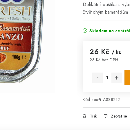
Delikátní paštika s vy
čtyřnohým kamarádům 
Skladem na centrá
26 Kč
/ ks
23 Kč bez DPH
Měrná cena:
Kód zboží:
AS88212
Tisk
Zeptat se